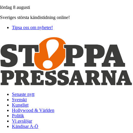
lördag 8 augusti
Sveriges största kändistidning online!
Tipsa oss om nyheter!
Senaste nytt
Svenskt
Kungligt
Hollywood & Världen
Politik
Vi avslöjar
Kändisar A-Ö