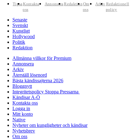
Tipsa
Kontakta
Annonsera
Redaktion
Om
Arkiv
Redaktionell
oss
oss
policy
Senaste
Svenskt
Kungligt
Hollywood
Politik
Redaktion
Allmänna villkor för Premium
Annonsera
Arkiv
Återställ lösenord
Bästa kändissajterna 2026
Bloggnytt
Integritetspolicy Stoppa Pressarna
Kändisar A-Ö
Kontakta oss
Logga in
Mitt konto
Native
Nyheter om kungligheter och kändisar
Nyhetsbrev
Om oss