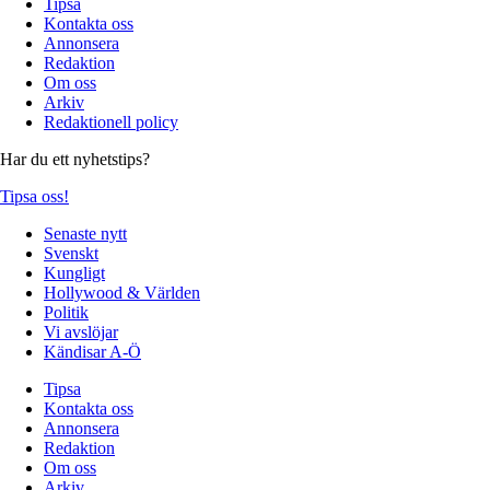
Tipsa
Kontakta oss
Annonsera
Redaktion
Om oss
Arkiv
Redaktionell policy
Har du ett nyhetstips?
Tipsa oss!
Senaste nytt
Svenskt
Kungligt
Hollywood & Världen
Politik
Vi avslöjar
Kändisar A-Ö
Tipsa
Kontakta oss
Annonsera
Redaktion
Om oss
Arkiv