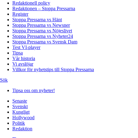
Redaktionell policy
Redaktionen – Stoppa Pressarna
Register
Stoppa Pressarna vs Hänt
Stoppa Pressarna vs Newsner
Stoppa Pressarna vs Nöjeslivet
Stoppa Pressarna vs Nyheter24
Stoppa Pressarna vs Svensk Dam
Test VI-player
Tipsa
Vår historia
Vi avslöjar
Villkor för nyhetstips till Stoppa Pressarna
Sök
Tipsa oss om nyheter!
Senaste
Svenskt
Kungligt
Hollywood
Politik
Redaktion