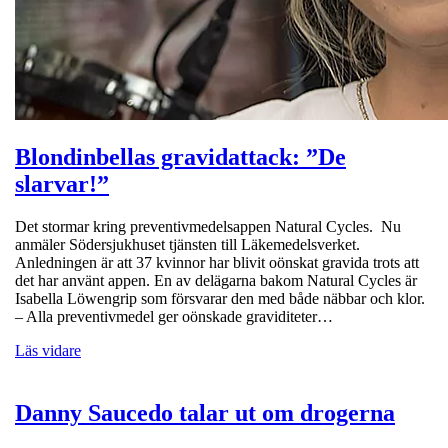
Blondinbellas gravidattack: ”De
slarvar!”
Det stormar kring preventivmedelsappen Natural Cycles. Nu
anmäler Södersjukhuset tjänsten till Läkemedelsverket.
Anledningen är att 37 kvinnor har blivit oönskat gravida trots att
det har använt appen. En av delägarna bakom Natural Cycles är
Isabella Löwengrip som försvarar den med både näbbar och klor.
– Alla preventivmedel ger oönskade graviditeter…
Läs vidare
Danny Saucedo talar ut om drogerna