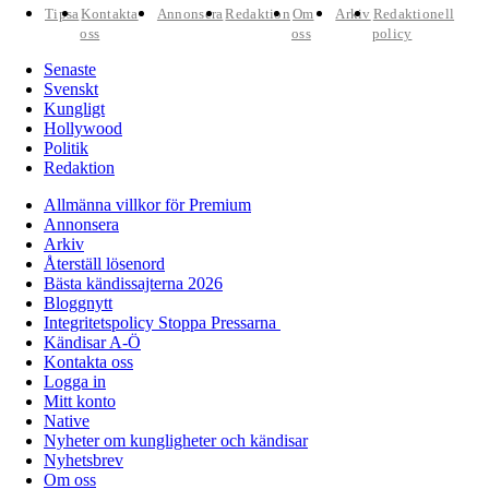
Tipsa
Kontakta
Annonsera
Redaktion
Om
Arkiv
Redaktionell
oss
oss
policy
Senaste
Svenskt
Kungligt
Hollywood
Politik
Redaktion
Allmänna villkor för Premium
Annonsera
Arkiv
Återställ lösenord
Bästa kändissajterna 2026
Bloggnytt
Integritetspolicy Stoppa Pressarna
Kändisar A-Ö
Kontakta oss
Logga in
Mitt konto
Native
Nyheter om kungligheter och kändisar
Nyhetsbrev
Om oss