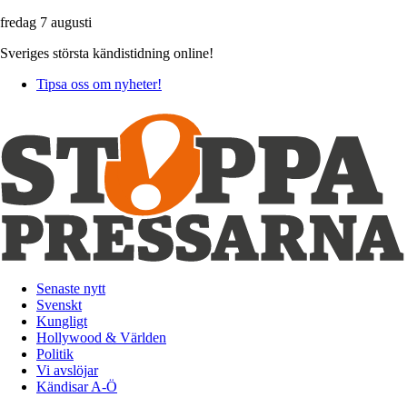
fredag 7 augusti
Sveriges största kändistidning online!
Tipsa oss om nyheter!
Senaste nytt
Svenskt
Kungligt
Hollywood & Världen
Politik
Vi avslöjar
Kändisar A-Ö