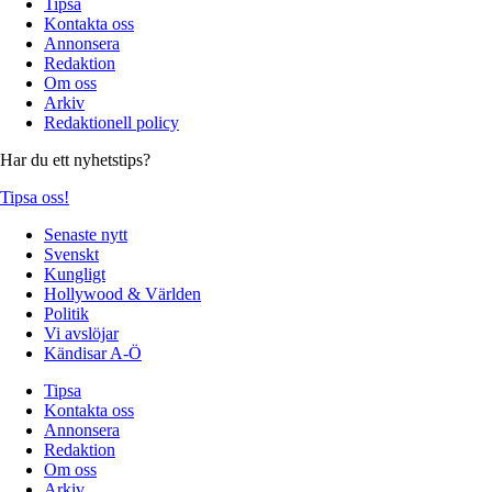
Tipsa
Kontakta oss
Annonsera
Redaktion
Om oss
Arkiv
Redaktionell policy
Har du ett nyhetstips?
Tipsa oss!
Senaste nytt
Svenskt
Kungligt
Hollywood & Världen
Politik
Vi avslöjar
Kändisar A-Ö
Tipsa
Kontakta oss
Annonsera
Redaktion
Om oss
Arkiv