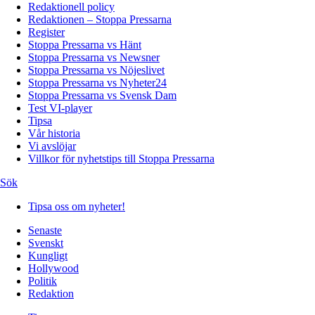
Redaktionell policy
Redaktionen – Stoppa Pressarna
Register
Stoppa Pressarna vs Hänt
Stoppa Pressarna vs Newsner
Stoppa Pressarna vs Nöjeslivet
Stoppa Pressarna vs Nyheter24
Stoppa Pressarna vs Svensk Dam
Test VI-player
Tipsa
Vår historia
Vi avslöjar
Villkor för nyhetstips till Stoppa Pressarna
Sök
Tipsa oss om nyheter!
Senaste
Svenskt
Kungligt
Hollywood
Politik
Redaktion