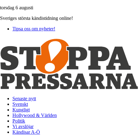
torsdag 6 augusti
Sveriges största kändistidning online!
Tipsa oss om nyheter!
Senaste nytt
Svenskt
Kungligt
Hollywood & Världen
Politik
Vi avslöjar
Kändisar A-Ö