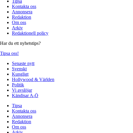
Tipsa
Kontakta oss
Annonsera
Redaktion
Om oss
Arkiv
Redaktionell policy
Har du ett nyhetstips?
Tipsa oss!
Senaste nytt
Svenskt
Kungligt
Hollywood & Världen
Politik
Vi avslöjar
Kändisar A-Ö
Tipsa
Kontakta oss
Annonsera
Redaktion
Om oss
Arkiv