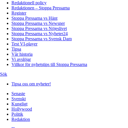
Redaktionell policy
Redaktionen – Stoppa Pressarna
Register
Stoppa Pressarna vs Hänt
Stoppa Pressarna vs Newsner
Stoppa Pressarna vs Nöjeslivet
Stoppa Pressarna vs Nyheter24
Stoppa Pressarna vs Svensk Dam
Test VI-player
Tipsa
Vår historia
Vi avslöjar
Villkor för nyhetstips till Stoppa Pressarna
Sök
Tipsa oss om nyheter!
Senaste
Svenskt
Kungligt
Hollywood
Politik
Redaktion