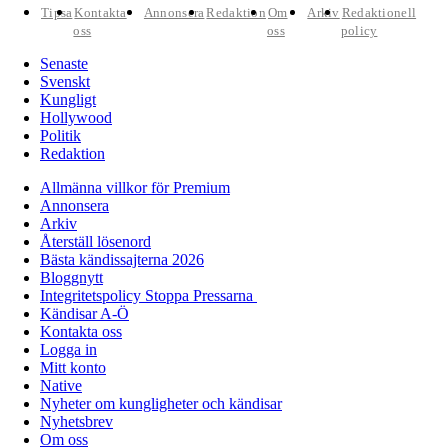
Tipsa
Kontakta
Annonsera
Redaktion
Om
Arkiv
Redaktionell
oss
oss
policy
Senaste
Svenskt
Kungligt
Hollywood
Politik
Redaktion
Allmänna villkor för Premium
Annonsera
Arkiv
Återställ lösenord
Bästa kändissajterna 2026
Bloggnytt
Integritetspolicy Stoppa Pressarna
Kändisar A-Ö
Kontakta oss
Logga in
Mitt konto
Native
Nyheter om kungligheter och kändisar
Nyhetsbrev
Om oss