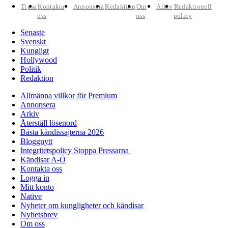
Tipsa
Kontakta
Annonsera
Redaktion
Om
Arkiv
Redaktionell
oss
oss
policy
Senaste
Svenskt
Kungligt
Hollywood
Politik
Redaktion
Allmänna villkor för Premium
Annonsera
Arkiv
Återställ lösenord
Bästa kändissajterna 2026
Bloggnytt
Integritetspolicy Stoppa Pressarna
Kändisar A-Ö
Kontakta oss
Logga in
Mitt konto
Native
Nyheter om kungligheter och kändisar
Nyhetsbrev
Om oss