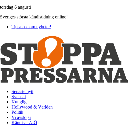
torsdag 6 augusti
Sveriges största kändistidning online!
Tipsa oss om nyheter!
Senaste nytt
Svenskt
Kungligt
Hollywood & Världen
Politik
Vi avslöjar
Kändisar A-Ö