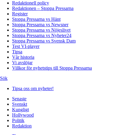
Redaktionell policy
Redaktionen – Stoppa Pressarna
Register
Stoppa Pressarna vs Hänt
Stoppa Pressarna vs Newsner
Stoppa Pressarna vs Nöjeslivet
Stoppa Pressarna vs Nyheter24
Stoppa Pressarna vs Svensk Dam
Test VI-player
Tipsa
Vår historia
Vi avslöjar
Villkor för nyhetstips till Stoppa Pressarna
Sök
Tipsa oss om nyheter!
Senaste
Svenskt
Kungligt
Hollywood
Politik
Redaktion