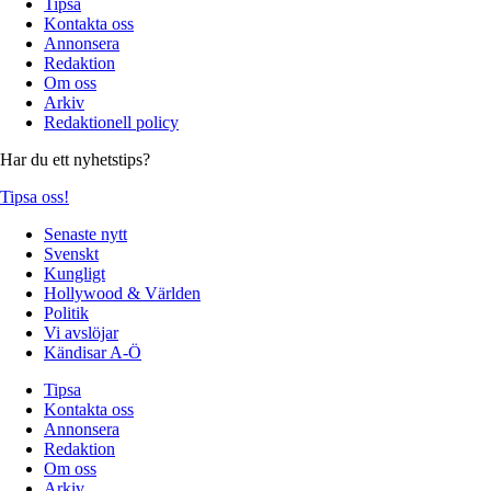
Tipsa
Kontakta oss
Annonsera
Redaktion
Om oss
Arkiv
Redaktionell policy
Har du ett nyhetstips?
Tipsa oss!
Senaste nytt
Svenskt
Kungligt
Hollywood & Världen
Politik
Vi avslöjar
Kändisar A-Ö
Tipsa
Kontakta oss
Annonsera
Redaktion
Om oss
Arkiv