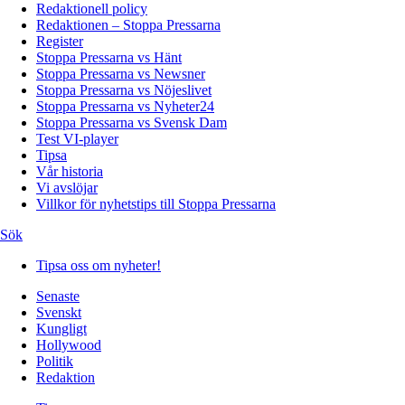
Redaktionell policy
Redaktionen – Stoppa Pressarna
Register
Stoppa Pressarna vs Hänt
Stoppa Pressarna vs Newsner
Stoppa Pressarna vs Nöjeslivet
Stoppa Pressarna vs Nyheter24
Stoppa Pressarna vs Svensk Dam
Test VI-player
Tipsa
Vår historia
Vi avslöjar
Villkor för nyhetstips till Stoppa Pressarna
Sök
Tipsa oss om nyheter!
Senaste
Svenskt
Kungligt
Hollywood
Politik
Redaktion