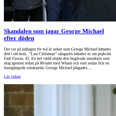
Skandalen som jagar George Michael
efter döden
Det var på juldagen för två år sedan som Geroge Michael hittades
död i sitt hem. ”Last Christmas”-sångaren hittades av sin pojkvän
Fadi Fawaz, 45. En hel värld sörjde den begåvade musikern som
slog igenom redan på 80-talet med Wham och som sedan fick en
framgångsrik solokarriär. George Michael plågades…
Läs vidare