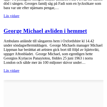
död i sängen. Georges familj såg på Fadi som en lycksökare som
bara var ute efter stjärnans pengar,…
Läs vidare
George Michael avliden i hemmet
Ambulans anlände till sångarens hem i Oxfordshire kl 14.42
under söndagseftermiddagen. George Michaels manager Michael
Lippman har berätttat att artisten gick bort till följd av hjärtsvikt,
uppger Aftonbladet. George Michael, som egentligen hette
Georgios Kyriacos Panayiotou, föddes 25 juni 1963 i norra
London och sålde mer än 100 miljoner skivor under…
Läs vidare