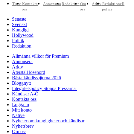
Tipsa
Kontakta
Annonsera
Redaktion
Om
Arkiv
Redaktionell
oss
oss
policy
Senaste
Svenskt
Kungligt
Hollywood
Politik
Redaktion
Allmänna villkor för Premium
Annonsera
Arkiv
Återställ lösenord
Bästa kändissajterna 2026
Bloggnytt
Integritetspolicy Stoppa Pressarna
Kändisar A-Ö
Kontakta oss
Logga in
Mitt konto
Native
Nyheter om kungligheter och kändisar
Nyhetsbrev
Om oss