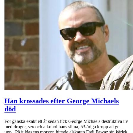
Han krossades efter George Michaels
död
För ganska exakt ett år sedan fick George Michaels destruktiva liv
med droger, sex och alkohol hans slitna, 53-åriga kropp att ge
upp. På juldagens morgon hittade älskaren Fadi Fawaz sin kärlek