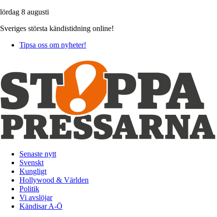
lördag 8 augusti
Sveriges största kändistidning online!
Tipsa oss om nyheter!
Senaste nytt
Svenskt
Kungligt
Hollywood & Världen
Politik
Vi avslöjar
Kändisar A-Ö