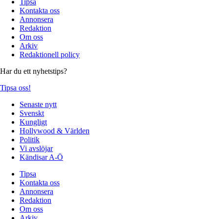
Tipsa
Kontakta oss
Annonsera
Redaktion
Om oss
Arkiv
Redaktionell policy
Har du ett nyhetstips?
Tipsa oss!
Senaste nytt
Svenskt
Kungligt
Hollywood & Världen
Politik
Vi avslöjar
Kändisar A-Ö
Tipsa
Kontakta oss
Annonsera
Redaktion
Om oss
Arkiv