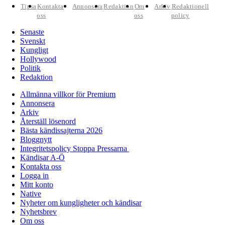
Tipsa
Kontakta
Annonsera
Redaktion
Om
Arkiv
Redaktionell
oss
oss
policy
Senaste
Svenskt
Kungligt
Hollywood
Politik
Redaktion
Allmänna villkor för Premium
Annonsera
Arkiv
Återställ lösenord
Bästa kändissajterna 2026
Bloggnytt
Integritetspolicy Stoppa Pressarna
Kändisar A-Ö
Kontakta oss
Logga in
Mitt konto
Native
Nyheter om kungligheter och kändisar
Nyhetsbrev
Om oss