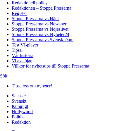
Redaktionell policy
Redaktionen – Stoppa Pressarna
Register
Stoppa Pressarna vs Hänt
Stoppa Pressarna vs Newsner
Stoppa Pressarna vs Nöjeslivet
Stoppa Pressarna vs Nyheter24
Stoppa Pressarna vs Svensk Dam
Test VI-player
Tipsa
Vår historia
Vi avslöjar
Villkor för nyhetstips till Stoppa Pressarna
Sök
Tipsa oss om nyheter!
Senaste
Svenskt
Kungligt
Hollywood
Politik
Redaktion