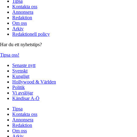
Tipsa
Kontakta oss
Annonsera
Redaktion
Om oss
Arkiv
Redaktionell policy
Har du ett nyhetstips?
Tipsa oss!
Senaste nytt
Svenskt
Kungligt
Hollywood & Världen
Politik
Vi avslöjar
Kändisar A-Ö
Tipsa
Kontakta oss
Annonsera
Redaktion
Om oss
Arkiv