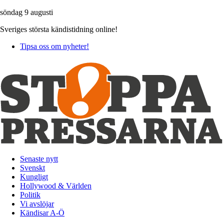
söndag 9 augusti
Sveriges största kändistidning online!
Tipsa oss om nyheter!
Senaste nytt
Svenskt
Kungligt
Hollywood & Världen
Politik
Vi avslöjar
Kändisar A-Ö