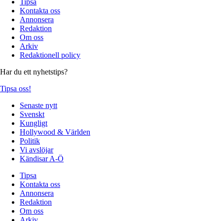
Tipsa
Kontakta oss
Annonsera
Redaktion
Om oss
Arkiv
Redaktionell policy
Har du ett nyhetstips?
Tipsa oss!
Senaste nytt
Svenskt
Kungligt
Hollywood & Världen
Politik
Vi avslöjar
Kändisar A-Ö
Tipsa
Kontakta oss
Annonsera
Redaktion
Om oss
Arkiv