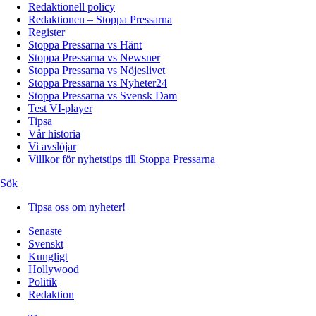
Redaktionell policy
Redaktionen – Stoppa Pressarna
Register
Stoppa Pressarna vs Hänt
Stoppa Pressarna vs Newsner
Stoppa Pressarna vs Nöjeslivet
Stoppa Pressarna vs Nyheter24
Stoppa Pressarna vs Svensk Dam
Test VI-player
Tipsa
Vår historia
Vi avslöjar
Villkor för nyhetstips till Stoppa Pressarna
Sök
Tipsa oss om nyheter!
Senaste
Svenskt
Kungligt
Hollywood
Politik
Redaktion