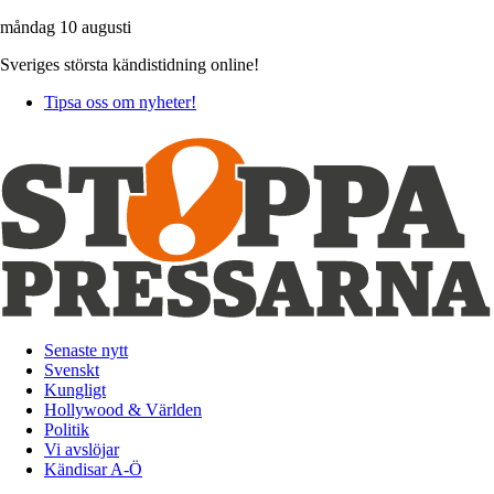
måndag 10 augusti
Sveriges största kändistidning online!
Tipsa oss om nyheter!
Senaste nytt
Svenskt
Kungligt
Hollywood & Världen
Politik
Vi avslöjar
Kändisar A-Ö