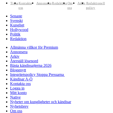
Tipsa
Kontakta
Annonsera
Redaktion
Om
Arkiv
Redaktionell
oss
oss
policy
Senaste
Svenskt
Kungligt
Hollywood
Politik
Redaktion
Allmänna villkor för Premium
Annonsera
Arkiv
Återställ lösenord
Bästa kändissajterna 2026
Bloggnytt
Integritetspolicy Stoppa Pressarna
Kändisar A-Ö
Kontakta oss
Logga in
Mitt konto
Native
Nyheter om kungligheter och kändisar
Nyhetsbrev
Om oss