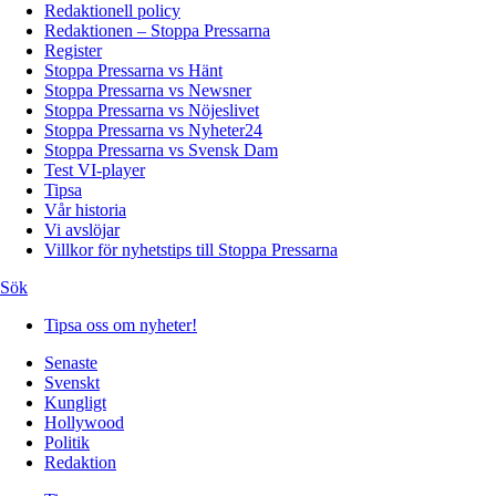
Redaktionell policy
Redaktionen – Stoppa Pressarna
Register
Stoppa Pressarna vs Hänt
Stoppa Pressarna vs Newsner
Stoppa Pressarna vs Nöjeslivet
Stoppa Pressarna vs Nyheter24
Stoppa Pressarna vs Svensk Dam
Test VI-player
Tipsa
Vår historia
Vi avslöjar
Villkor för nyhetstips till Stoppa Pressarna
Sök
Tipsa oss om nyheter!
Senaste
Svenskt
Kungligt
Hollywood
Politik
Redaktion