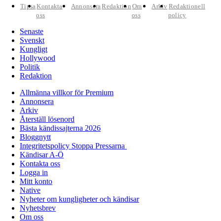
Tipsa
Kontakta
Annonsera
Redaktion
Om
Arkiv
Redaktionell
oss
oss
policy
Senaste
Svenskt
Kungligt
Hollywood
Politik
Redaktion
Allmänna villkor för Premium
Annonsera
Arkiv
Återställ lösenord
Bästa kändissajterna 2026
Bloggnytt
Integritetspolicy Stoppa Pressarna
Kändisar A-Ö
Kontakta oss
Logga in
Mitt konto
Native
Nyheter om kungligheter och kändisar
Nyhetsbrev
Om oss