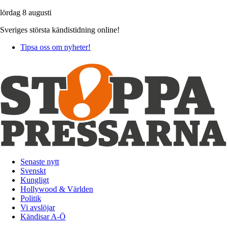
lördag 8 augusti
Sveriges största kändistidning online!
Tipsa oss om nyheter!
Senaste nytt
Svenskt
Kungligt
Hollywood & Världen
Politik
Vi avslöjar
Kändisar A-Ö