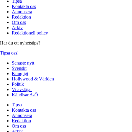
Tipsa
Kontakta oss
Annonsera
Redaktion
Om oss
Arkiv
Redaktionell policy
Har du ett nyhetstips?
Tipsa oss!
Senaste nytt
Svenskt
Kungligt
Hollywood & Världen
Politik
Vi avslöjar
Kändisar A-Ö
Tipsa
Kontakta oss
Annonsera
Redaktion
Om oss
Arkiv