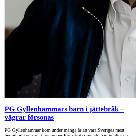
PG Gyllenhammars barn i jättebråk –
vägrar försonas
PG Gyllenhammar kom under många år att vara Sveriges mest
beundrade person, i november förra året somnade han in efter en