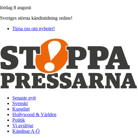
lördag 8 augusti
Sveriges största kändistidning online!
Tipsa oss om nyheter!
Senaste nytt
Svenskt
Kungligt
Hollywood & Världen
Politik
Vi avslöjar
Kändisar A-Ö