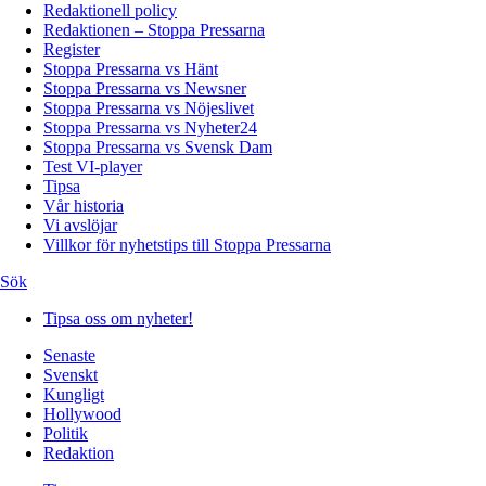
Redaktionell policy
Redaktionen – Stoppa Pressarna
Register
Stoppa Pressarna vs Hänt
Stoppa Pressarna vs Newsner
Stoppa Pressarna vs Nöjeslivet
Stoppa Pressarna vs Nyheter24
Stoppa Pressarna vs Svensk Dam
Test VI-player
Tipsa
Vår historia
Vi avslöjar
Villkor för nyhetstips till Stoppa Pressarna
Sök
Tipsa oss om nyheter!
Senaste
Svenskt
Kungligt
Hollywood
Politik
Redaktion