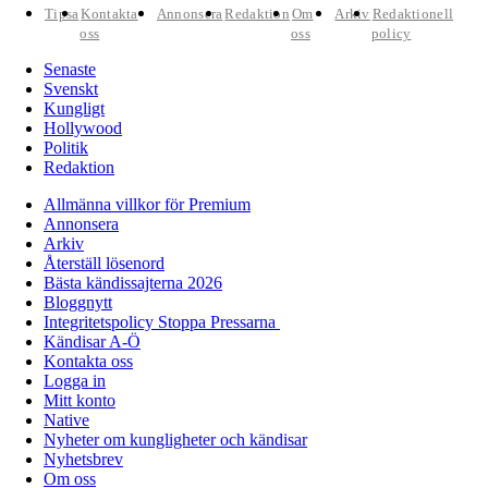
Tipsa
Kontakta
Annonsera
Redaktion
Om
Arkiv
Redaktionell
oss
oss
policy
Senaste
Svenskt
Kungligt
Hollywood
Politik
Redaktion
Allmänna villkor för Premium
Annonsera
Arkiv
Återställ lösenord
Bästa kändissajterna 2026
Bloggnytt
Integritetspolicy Stoppa Pressarna
Kändisar A-Ö
Kontakta oss
Logga in
Mitt konto
Native
Nyheter om kungligheter och kändisar
Nyhetsbrev
Om oss