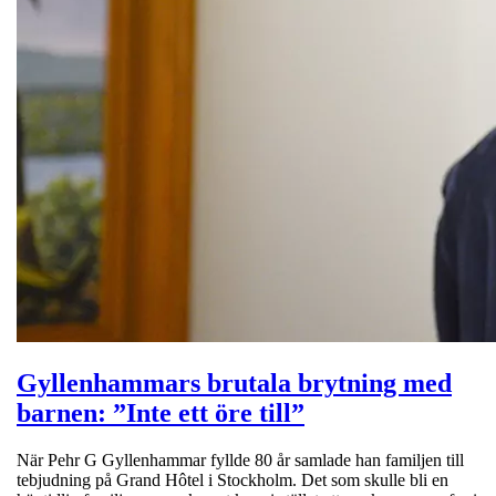
Gyllenhammars brutala brytning med
barnen: ”Inte ett öre till”
När Pehr G Gyllenhammar fyllde 80 år samlade han familjen till
tebjudning på Grand Hôtel i Stockholm. Det som skulle bli en