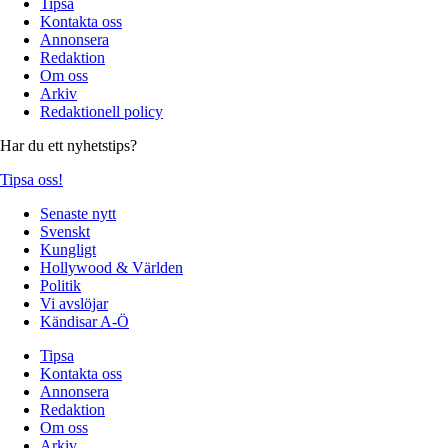
Tipsa
Kontakta oss
Annonsera
Redaktion
Om oss
Arkiv
Redaktionell policy
Har du ett nyhetstips?
Tipsa oss!
Senaste nytt
Svenskt
Kungligt
Hollywood & Världen
Politik
Vi avslöjar
Kändisar A-Ö
Tipsa
Kontakta oss
Annonsera
Redaktion
Om oss
Arkiv