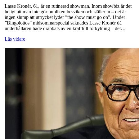
Lasse Kronér, 61, är en rutinerad showman. Inom showbiz är det
heligt att man inte gör publiken besviken och ställer in – det är
ingen slump att uttrycket lyder ”the show must go on”. Under
”Bingolottos” midsommarspecial saknades Lasse Kronér då
underhållaren hade drabbats av en kraftfull förkylning – det…
Läs vidare