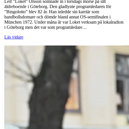
Leif ”Loket” Olsson somnade in i torsdags morse på sitt
äldreboende i Göteborg. Den gladlynte programledaren för
”Bingolotto” blev 82 år. Han inledde sin karriär som
handbollsdomare och dömde bland annat OS-semifinalen i
München 1972. Under måna år var Loket verksam på lokalradion
i Göteborg men det var som programledare…
Läs vidare