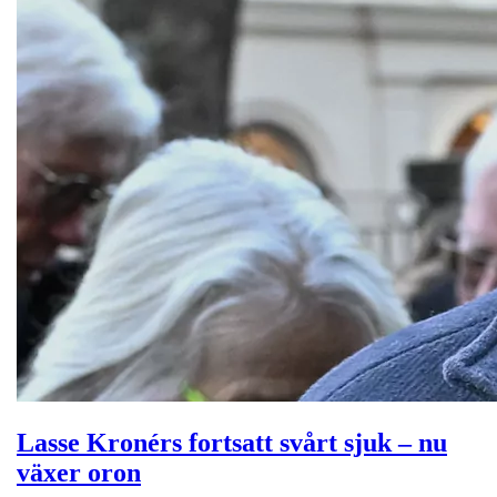
Lasse Kronérs fortsatt svårt sjuk – nu
växer oron