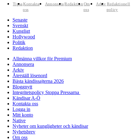
Tipsa
Kontakta
Annonsera
Redaktion
Om
Arkiv
Redaktionell
oss
oss
policy
Senaste
Svenskt
Kungligt
Hollywood
Politik
Redaktion
Allmänna villkor för Premium
Annonsera
Arkiv
Återställ lösenord
Bästa kändissajterna 2026
Bloggnytt
Integritetspolicy Stoppa Pressarna
Kändisar A-Ö
Kontakta oss
Logga in
Mitt konto
Native
Nyheter om kungligheter och kändisar
Nyhetsbrev
Om oss