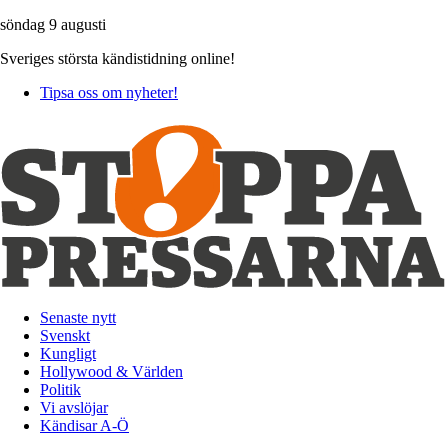
söndag 9 augusti
Sveriges största kändistidning online!
Tipsa oss om nyheter!
Senaste nytt
Svenskt
Kungligt
Hollywood & Världen
Politik
Vi avslöjar
Kändisar A-Ö