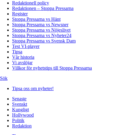
Redaktionell policy
Redaktionen – Stoppa Pressarna
Register
Stoppa Pressarna vs Hänt
Stoppa Pressarna vs Newsner
Stoppa Pressarna vs Nöjeslivet
Stoppa Pressarna vs Nyheter24
Stoppa Pressarna vs Svensk Dam
Test VI-player
Tipsa
Vår historia
Vi avslöjar
Villkor för nyhetstips till Stoppa Pressarna
Sök
Tipsa oss om nyheter!
Senaste
Svenskt
Kungligt
Hollywood
Politik
Redaktion