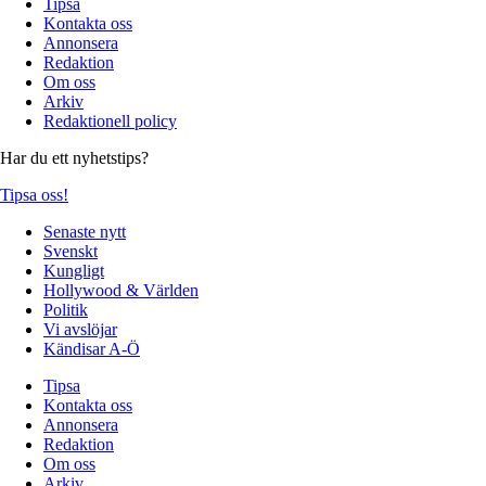
Tipsa
Kontakta oss
Annonsera
Redaktion
Om oss
Arkiv
Redaktionell policy
Har du ett nyhetstips?
Tipsa oss!
Senaste nytt
Svenskt
Kungligt
Hollywood & Världen
Politik
Vi avslöjar
Kändisar A-Ö
Tipsa
Kontakta oss
Annonsera
Redaktion
Om oss
Arkiv