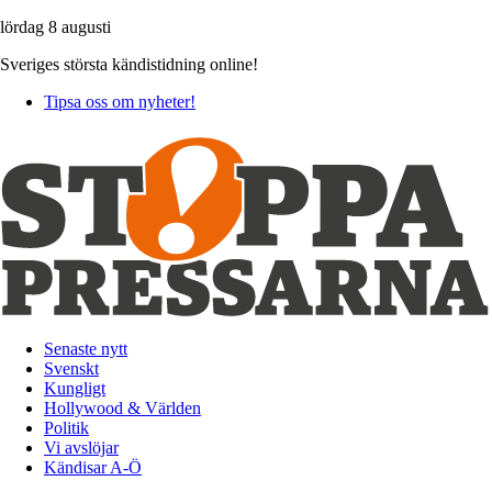
lördag 8 augusti
Sveriges största kändistidning online!
Tipsa oss om nyheter!
Senaste nytt
Svenskt
Kungligt
Hollywood & Världen
Politik
Vi avslöjar
Kändisar A-Ö