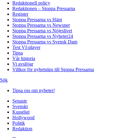
Redaktionell policy
Redaktionen – Stoppa Pressarna
Register
Stoppa Pressarna vs Hänt
Stoppa Pressarna vs Newsner
Stoppa Pressarna vs Nöjeslivet
Stoppa Pressarna vs Nyheter24
Stoppa Pressarna vs Svensk Dam
Test VI-player
Tipsa
Vår historia
Vi avslöjar
Villkor för nyhetstips till Stoppa Pressarna
Sök
Tipsa oss om nyheter!
Senaste
Svenskt
Kungligt
Hollywood
Politik
Redaktion