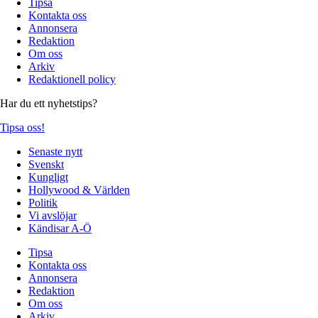
Tipsa
Kontakta oss
Annonsera
Redaktion
Om oss
Arkiv
Redaktionell policy
Har du ett nyhetstips?
Tipsa oss!
Senaste nytt
Svenskt
Kungligt
Hollywood & Världen
Politik
Vi avslöjar
Kändisar A-Ö
Tipsa
Kontakta oss
Annonsera
Redaktion
Om oss
Arkiv