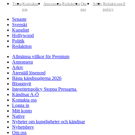
Tipsa
Kontakta
Annonsera
Redaktion
Om
Arkiv
Redaktionell
oss
oss
policy
Senaste
Svenskt
Kungligt
Hollywood
Politik
Redaktion
Allmänna villkor för Premium
Annonsera
Arkiv
Återställ lösenord
Bästa kändissajterna 2026
Bloggnytt
Integritetspolicy Stoppa Pressarna
Kändisar A-Ö
Kontakta oss
Logga in
Mitt konto
Native
Nyheter om kungligheter och kändisar
Nyhetsbrev
Om oss