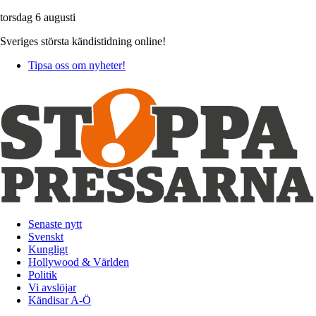
torsdag 6 augusti
Sveriges största kändistidning online!
Tipsa oss om nyheter!
Senaste nytt
Svenskt
Kungligt
Hollywood & Världen
Politik
Vi avslöjar
Kändisar A-Ö