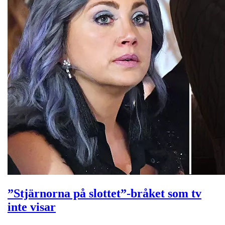
”Stjärnorna på slottet”-bråket som tv
inte visar