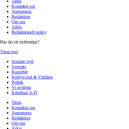
Tipsa
Kontakta oss
Annonsera
Redaktion
Om oss
Arkiv
Redaktionell policy
Har du ett nyhetstips?
Tipsa oss!
Senaste nytt
Svenskt
Kungligt
Hollywood & Världen
Politik
Vi avslöjar
Kändisar A-Ö
Tipsa
Kontakta oss
Annonsera
Redaktion
Om oss
Arkiv