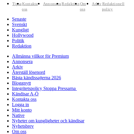
Tipsa
Kontakta
Annonsera
Redaktion
Om
Arkiv
Redaktionell
oss
oss
policy
Senaste
Svenskt
Kungligt
Hollywood
Politik
Redaktion
Allmänna villkor för Premium
Annonsera
Arkiv
Återställ lösenord
Bästa kändissajterna 2026
Bloggnytt
Integritetspolicy Stoppa Pressarna
Kändisar A-Ö
Kontakta oss
Logga in
Mitt konto
Native
Nyheter om kungligheter och kändisar
Nyhetsbrev
Om oss