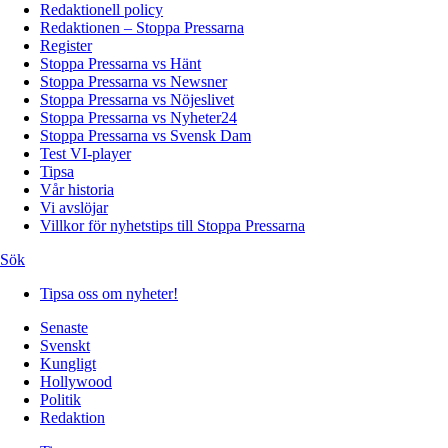
Redaktionell policy
Redaktionen – Stoppa Pressarna
Register
Stoppa Pressarna vs Hänt
Stoppa Pressarna vs Newsner
Stoppa Pressarna vs Nöjeslivet
Stoppa Pressarna vs Nyheter24
Stoppa Pressarna vs Svensk Dam
Test VI-player
Tipsa
Vår historia
Vi avslöjar
Villkor för nyhetstips till Stoppa Pressarna
Sök
Tipsa oss om nyheter!
Senaste
Svenskt
Kungligt
Hollywood
Politik
Redaktion