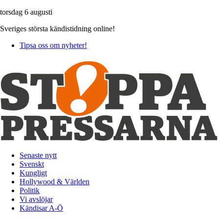
torsdag 6 augusti
Sveriges största kändistidning online!
Tipsa oss om nyheter!
Senaste nytt
Svenskt
Kungligt
Hollywood & Världen
Politik
Vi avslöjar
Kändisar A-Ö