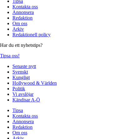
Tipsa
Kontakta oss
Annonsera
Redaktion
Om oss
Arkiv
Redaktionell policy
Har du ett nyhetstips?
Tipsa oss!
Senaste nytt
Svenskt
Kungligt
Hollywood & Världen
Politik
Vi avslöjar
Kändisar A-Ö
Tipsa
Kontakta oss
Annonsera
Redaktion
Om oss
Arkiv