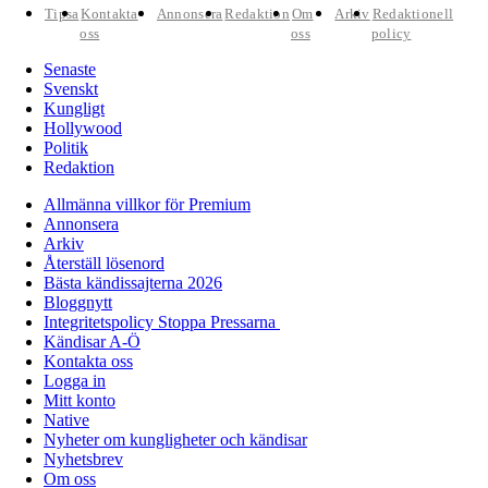
Tipsa
Kontakta
Annonsera
Redaktion
Om
Arkiv
Redaktionell
oss
oss
policy
Senaste
Svenskt
Kungligt
Hollywood
Politik
Redaktion
Allmänna villkor för Premium
Annonsera
Arkiv
Återställ lösenord
Bästa kändissajterna 2026
Bloggnytt
Integritetspolicy Stoppa Pressarna
Kändisar A-Ö
Kontakta oss
Logga in
Mitt konto
Native
Nyheter om kungligheter och kändisar
Nyhetsbrev
Om oss