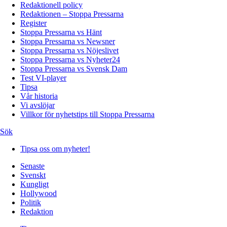
Redaktionell policy
Redaktionen – Stoppa Pressarna
Register
Stoppa Pressarna vs Hänt
Stoppa Pressarna vs Newsner
Stoppa Pressarna vs Nöjeslivet
Stoppa Pressarna vs Nyheter24
Stoppa Pressarna vs Svensk Dam
Test VI-player
Tipsa
Vår historia
Vi avslöjar
Villkor för nyhetstips till Stoppa Pressarna
Sök
Tipsa oss om nyheter!
Senaste
Svenskt
Kungligt
Hollywood
Politik
Redaktion