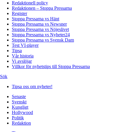
Redaktionell policy
Redaktionen – Stoppa Pressarna
Register
Stoppa Pressarna vs Hänt
Stoppa Pressarna vs Newsner
Stoppa Pressarna vs Nöjeslivet
Stoppa Pressarna vs Nyheter24
Stoppa Pressarna vs Svensk Dam
Test VI-player
Tipsa
Vår historia
Vi avslöjar
Villkor för nyhetstips till Stoppa Pressarna
Sök
Tipsa oss om nyheter!
Senaste
Svenskt
Kungligt
Hollywood
Politik
Redaktion