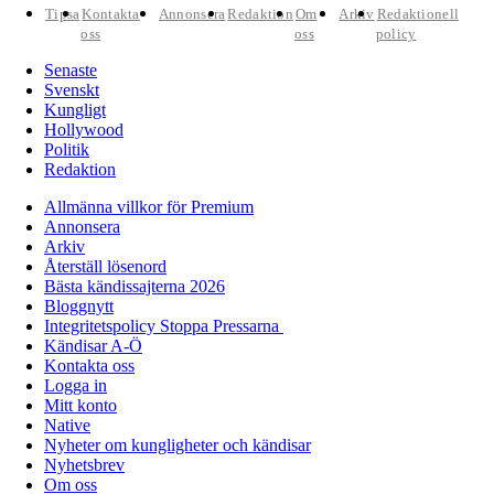
Tipsa
Kontakta
Annonsera
Redaktion
Om
Arkiv
Redaktionell
oss
oss
policy
Senaste
Svenskt
Kungligt
Hollywood
Politik
Redaktion
Allmänna villkor för Premium
Annonsera
Arkiv
Återställ lösenord
Bästa kändissajterna 2026
Bloggnytt
Integritetspolicy Stoppa Pressarna
Kändisar A-Ö
Kontakta oss
Logga in
Mitt konto
Native
Nyheter om kungligheter och kändisar
Nyhetsbrev
Om oss