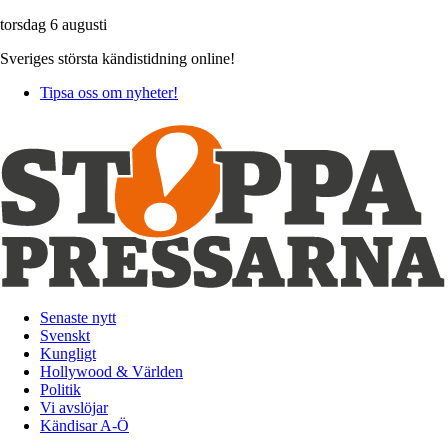
torsdag 6 augusti
Sveriges största kändistidning online!
Tipsa oss om nyheter!
Senaste nytt
Svenskt
Kungligt
Hollywood & Världen
Politik
Vi avslöjar
Kändisar A-Ö