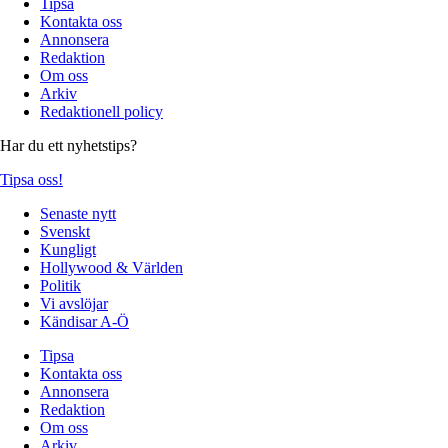
Tipsa
Kontakta oss
Annonsera
Redaktion
Om oss
Arkiv
Redaktionell policy
Har du ett nyhetstips?
Tipsa oss!
Senaste nytt
Svenskt
Kungligt
Hollywood & Världen
Politik
Vi avslöjar
Kändisar A-Ö
Tipsa
Kontakta oss
Annonsera
Redaktion
Om oss
Arkiv