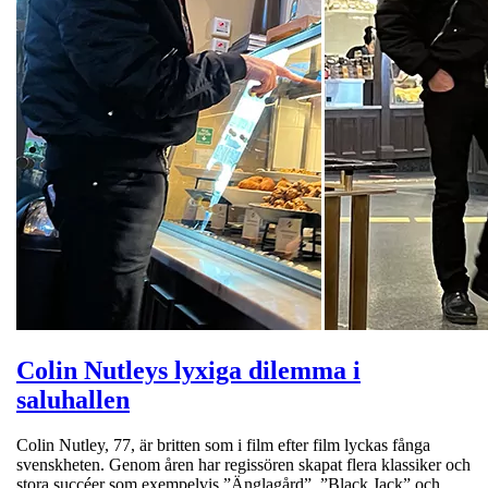
Colin Nutleys lyxiga dilemma i
saluhallen
Colin Nutley, 77, är britten som i film efter film lyckas fånga
svenskheten. Genom åren har regissören skapat flera klassiker och
stora succéer som exempelvis ”Änglagård”, ”Black Jack” och