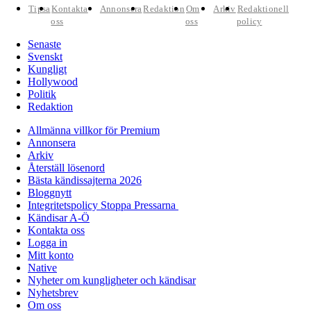
Tipsa
Kontakta
Annonsera
Redaktion
Om
Arkiv
Redaktionell
oss
oss
policy
Senaste
Svenskt
Kungligt
Hollywood
Politik
Redaktion
Allmänna villkor för Premium
Annonsera
Arkiv
Återställ lösenord
Bästa kändissajterna 2026
Bloggnytt
Integritetspolicy Stoppa Pressarna
Kändisar A-Ö
Kontakta oss
Logga in
Mitt konto
Native
Nyheter om kungligheter och kändisar
Nyhetsbrev
Om oss