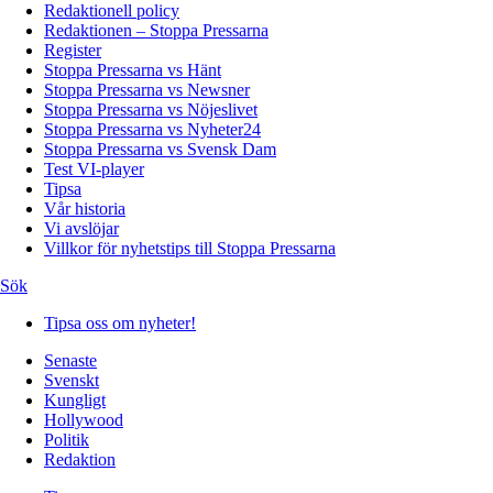
Redaktionell policy
Redaktionen – Stoppa Pressarna
Register
Stoppa Pressarna vs Hänt
Stoppa Pressarna vs Newsner
Stoppa Pressarna vs Nöjeslivet
Stoppa Pressarna vs Nyheter24
Stoppa Pressarna vs Svensk Dam
Test VI-player
Tipsa
Vår historia
Vi avslöjar
Villkor för nyhetstips till Stoppa Pressarna
Sök
Tipsa oss om nyheter!
Senaste
Svenskt
Kungligt
Hollywood
Politik
Redaktion