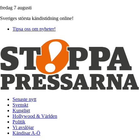
fredag 7 augusti
Sveriges största kändistidning online!
Tipsa oss om nyheter!
Senaste nytt
Svenskt
Kungligt
Hollywood & Världen
Politik
Vi avslöjar
Kändisar A-Ö