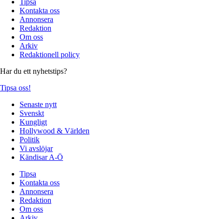
Tipsa
Kontakta oss
Annonsera
Redaktion
Om oss
Arkiv
Redaktionell policy
Har du ett nyhetstips?
Tipsa oss!
Senaste nytt
Svenskt
Kungligt
Hollywood & Världen
Politik
Vi avslöjar
Kändisar A-Ö
Tipsa
Kontakta oss
Annonsera
Redaktion
Om oss
Arkiv