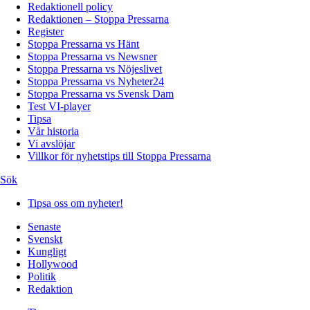
Redaktionell policy
Redaktionen – Stoppa Pressarna
Register
Stoppa Pressarna vs Hänt
Stoppa Pressarna vs Newsner
Stoppa Pressarna vs Nöjeslivet
Stoppa Pressarna vs Nyheter24
Stoppa Pressarna vs Svensk Dam
Test VI-player
Tipsa
Vår historia
Vi avslöjar
Villkor för nyhetstips till Stoppa Pressarna
Sök
Tipsa oss om nyheter!
Senaste
Svenskt
Kungligt
Hollywood
Politik
Redaktion