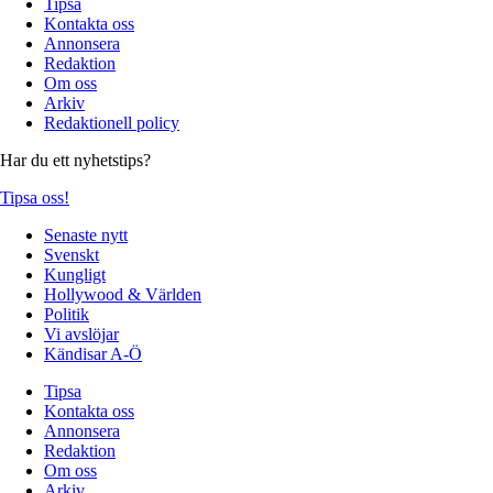
Tipsa
Kontakta oss
Annonsera
Redaktion
Om oss
Arkiv
Redaktionell policy
Har du ett nyhetstips?
Tipsa oss!
Senaste nytt
Svenskt
Kungligt
Hollywood & Världen
Politik
Vi avslöjar
Kändisar A-Ö
Tipsa
Kontakta oss
Annonsera
Redaktion
Om oss
Arkiv