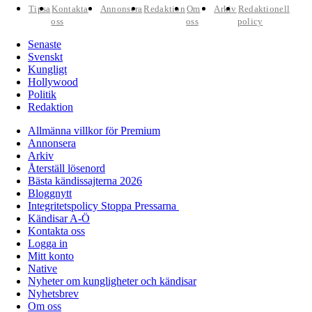
Tipsa
Kontakta
Annonsera
Redaktion
Om
Arkiv
Redaktionell
oss
oss
policy
Senaste
Svenskt
Kungligt
Hollywood
Politik
Redaktion
Allmänna villkor för Premium
Annonsera
Arkiv
Återställ lösenord
Bästa kändissajterna 2026
Bloggnytt
Integritetspolicy Stoppa Pressarna
Kändisar A-Ö
Kontakta oss
Logga in
Mitt konto
Native
Nyheter om kungligheter och kändisar
Nyhetsbrev
Om oss