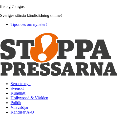
fredag 7 augusti
Sveriges största kändistidning online!
Tipsa oss om nyheter!
Senaste nytt
Svenskt
Kungligt
Hollywood & Världen
Politik
Vi avslöjar
Kändisar A-Ö