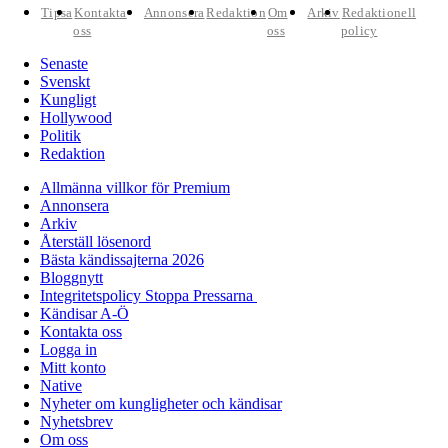
Tipsa
Kontakta
Annonsera
Redaktion
Om
Arkiv
Redaktionell
oss
oss
policy
Senaste
Svenskt
Kungligt
Hollywood
Politik
Redaktion
Allmänna villkor för Premium
Annonsera
Arkiv
Återställ lösenord
Bästa kändissajterna 2026
Bloggnytt
Integritetspolicy Stoppa Pressarna
Kändisar A-Ö
Kontakta oss
Logga in
Mitt konto
Native
Nyheter om kungligheter och kändisar
Nyhetsbrev
Om oss