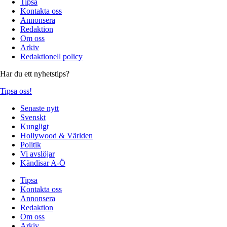
Tipsa
Kontakta oss
Annonsera
Redaktion
Om oss
Arkiv
Redaktionell policy
Har du ett nyhetstips?
Tipsa oss!
Senaste nytt
Svenskt
Kungligt
Hollywood & Världen
Politik
Vi avslöjar
Kändisar A-Ö
Tipsa
Kontakta oss
Annonsera
Redaktion
Om oss
Arkiv