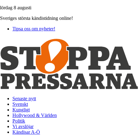
lördag 8 augusti
Sveriges största kändistidning online!
Tipsa oss om nyheter!
Senaste nytt
Svenskt
Kungligt
Hollywood & Världen
Politik
Vi avslöjar
Kändisar A-Ö