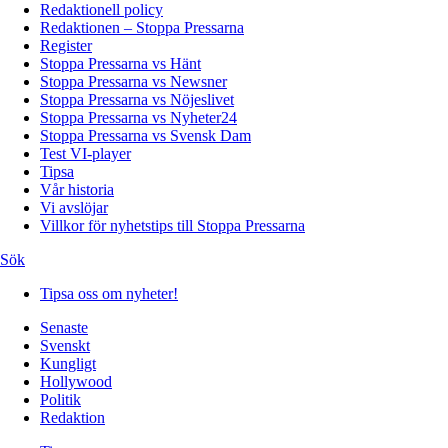
Redaktionell policy
Redaktionen – Stoppa Pressarna
Register
Stoppa Pressarna vs Hänt
Stoppa Pressarna vs Newsner
Stoppa Pressarna vs Nöjeslivet
Stoppa Pressarna vs Nyheter24
Stoppa Pressarna vs Svensk Dam
Test VI-player
Tipsa
Vår historia
Vi avslöjar
Villkor för nyhetstips till Stoppa Pressarna
Sök
Tipsa oss om nyheter!
Senaste
Svenskt
Kungligt
Hollywood
Politik
Redaktion