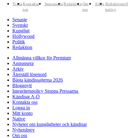
Tipsa
Kontakta
Annonsera
Redaktion
Om
Arkiv
Redaktionell
oss
oss
policy
Senaste
Svenskt
Kungligt
Hollywood
Politik
Redaktion
Allmänna villkor för Premium
Annonsera
Arkiv
Återställ lösenord
Bästa kändissajterna 2026
Bloggnytt
Integritetspolicy Stoppa Pressarna
Kändisar A-Ö
Kontakta oss
Logga in
Mitt konto
Native
Nyheter om kungligheter och kändisar
Nyhetsbrev
Om oss