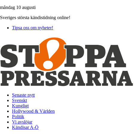
måndag 10 augusti
Sveriges största kändistidning online!
Tipsa oss om nyheter!
Senaste nytt
Svenskt
Kungligt
Hollywood & Världen
Politik
Vi avslöjar
Kändisar A-Ö