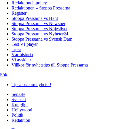
Redaktionell policy
Redaktionen – Stoppa Pressarna
Register
Stoppa Pressarna vs Hänt
Stoppa Pressarna vs Newsner
Stoppa Pressarna vs Nöjeslivet
Stoppa Pressarna vs Nyheter24
Stoppa Pressarna vs Svensk Dam
Test VI-player
Tipsa
Vår historia
Vi avslöjar
Villkor för nyhetstips till Stoppa Pressarna
Sök
Tipsa oss om nyheter!
Senaste
Svenskt
Kungligt
Hollywood
Politik
Redaktion