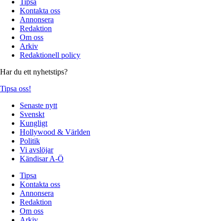
Tipsa
Kontakta oss
Annonsera
Redaktion
Om oss
Arkiv
Redaktionell policy
Har du ett nyhetstips?
Tipsa oss!
Senaste nytt
Svenskt
Kungligt
Hollywood & Världen
Politik
Vi avslöjar
Kändisar A-Ö
Tipsa
Kontakta oss
Annonsera
Redaktion
Om oss
Arkiv