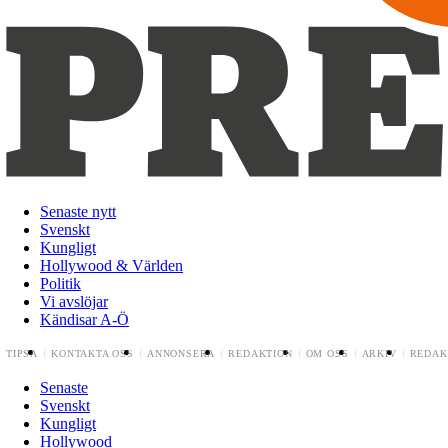
Senaste nytt
Svenskt
Kungligt
Hollywood & Världen
Politik
Vi avslöjar
Kändisar A-Ö
TIPSA
KONTAKTA OSS
ANNONSERA
REDAKTION
OM OSS
ARKIV
REDAK
Senaste
Svenskt
Kungligt
Hollywood