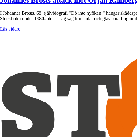
Johannes Brosts attack mot Örjan Ramber
I Johannes Brosts, 68, självbiografi "Dö inte nyfiken!" hänger skådesp
Stockholm under 1980-talet. – Jag såg hur stolar och glas bara flög o
Läs vidare