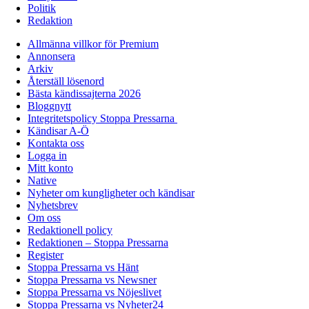
Politik
Redaktion
Allmänna villkor för Premium
Annonsera
Arkiv
Återställ lösenord
Bästa kändissajterna 2026
Bloggnytt
Integritetspolicy Stoppa Pressarna
Kändisar A-Ö
Kontakta oss
Logga in
Mitt konto
Native
Nyheter om kungligheter och kändisar
Nyhetsbrev
Om oss
Redaktionell policy
Redaktionen – Stoppa Pressarna
Register
Stoppa Pressarna vs Hänt
Stoppa Pressarna vs Newsner
Stoppa Pressarna vs Nöjeslivet
Stoppa Pressarna vs Nyheter24