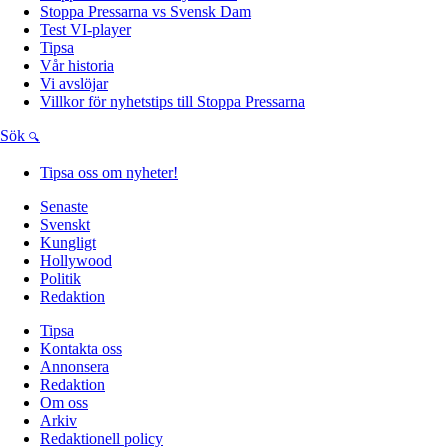
Stoppa Pressarna vs Svensk Dam
Test VI-player
Tipsa
Vår historia
Vi avslöjar
Villkor för nyhetstips till Stoppa Pressarna
Sök
Tipsa oss om nyheter!
Senaste
Svenskt
Kungligt
Hollywood
Politik
Redaktion
Tipsa
Kontakta oss
Annonsera
Redaktion
Om oss
Arkiv
Redaktionell policy