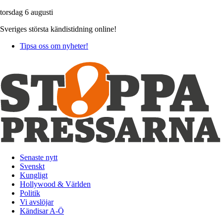
torsdag 6 augusti
Sveriges största kändistidning online!
Tipsa oss om nyheter!
Senaste nytt
Svenskt
Kungligt
Hollywood & Världen
Politik
Vi avslöjar
Kändisar A-Ö