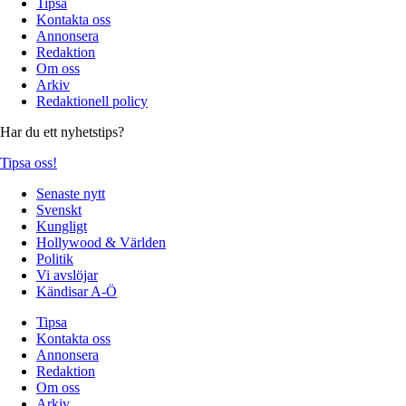
Tipsa
Kontakta oss
Annonsera
Redaktion
Om oss
Arkiv
Redaktionell policy
Har du ett nyhetstips?
Tipsa oss!
Senaste nytt
Svenskt
Kungligt
Hollywood & Världen
Politik
Vi avslöjar
Kändisar A-Ö
Tipsa
Kontakta oss
Annonsera
Redaktion
Om oss
Arkiv