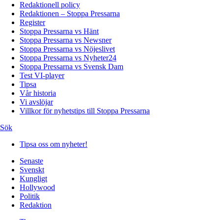
Redaktionell policy
Redaktionen – Stoppa Pressarna
Register
Stoppa Pressarna vs Hänt
Stoppa Pressarna vs Newsner
Stoppa Pressarna vs Nöjeslivet
Stoppa Pressarna vs Nyheter24
Stoppa Pressarna vs Svensk Dam
Test VI-player
Tipsa
Vår historia
Vi avslöjar
Villkor för nyhetstips till Stoppa Pressarna
Sök
Tipsa oss om nyheter!
Senaste
Svenskt
Kungligt
Hollywood
Politik
Redaktion