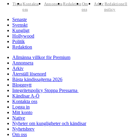
Tipsa
Kontakta
Annonsera
Redaktion
Om
Arkiv
Redaktionell
oss
oss
policy
Senaste
Svenskt
Kungligt
Hollywood
Politik
Redaktion
Allmänna villkor för Premium
Annonsera
Arkiv
Återställ lösenord
Bästa kändissajterna 2026
Bloggnytt
Integritetspolicy Stoppa Pressarna
Kändisar A-Ö
Kontakta oss
Logga in
Mitt konto
Native
Nyheter om kungligheter och kändisar
Nyhetsbrev
Om oss