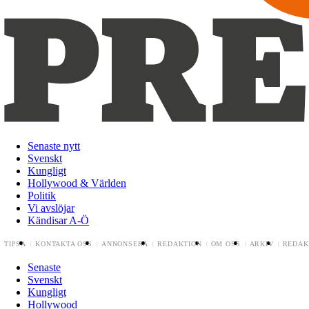
Senaste nytt
Svenskt
Kungligt
Hollywood & Världen
Politik
Vi avslöjar
Kändisar A-Ö
TIPSA
KONTAKTA OSS
ANNONSERA
REDAKTION
OM OSS
ARKIV
REDAK
Senaste
Svenskt
Kungligt
Hollywood