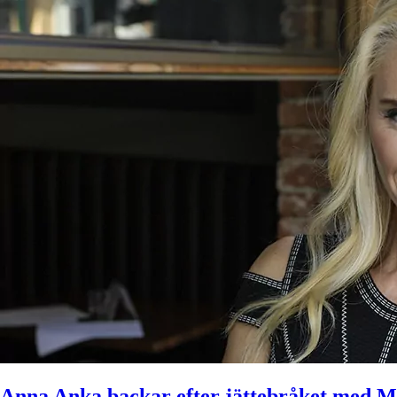
Anna Anka backar efter jättebråket med 