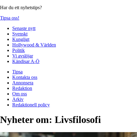
Har du ett nyhetstips?
Tipsa oss!
Senaste nytt
Svenskt
Kungligt
Hollywood & Världen
Politik
Vi avslöjar
Kändisar A-Ö
Tipsa
Kontakta oss
Annonsera
Redaktion
Om oss
Arkiv
Redaktionell policy
Nyheter om:
Livsfilosofi