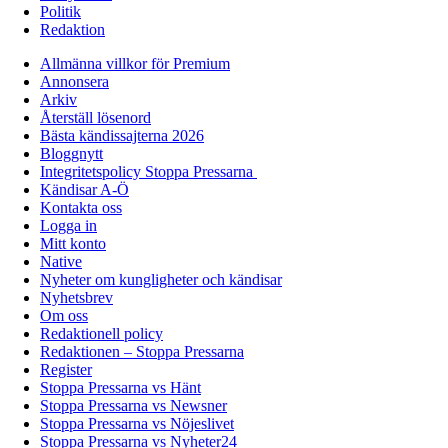
Politik
Redaktion
Allmänna villkor för Premium
Annonsera
Arkiv
Återställ lösenord
Bästa kändissajterna 2026
Bloggnytt
Integritetspolicy Stoppa Pressarna
Kändisar A-Ö
Kontakta oss
Logga in
Mitt konto
Native
Nyheter om kungligheter och kändisar
Nyhetsbrev
Om oss
Redaktionell policy
Redaktionen – Stoppa Pressarna
Register
Stoppa Pressarna vs Hänt
Stoppa Pressarna vs Newsner
Stoppa Pressarna vs Nöjeslivet
Stoppa Pressarna vs Nyheter24