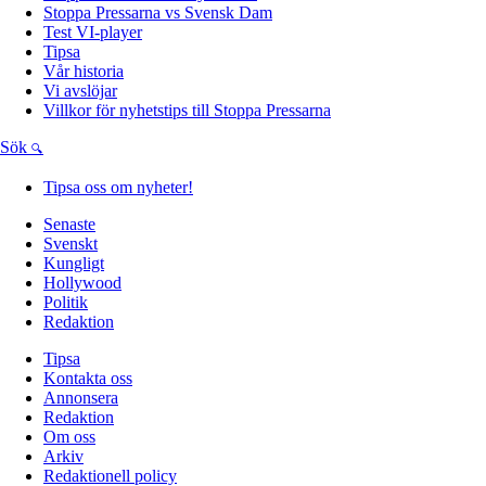
Stoppa Pressarna vs Svensk Dam
Test VI-player
Tipsa
Vår historia
Vi avslöjar
Villkor för nyhetstips till Stoppa Pressarna
Sök
Tipsa oss om nyheter!
Senaste
Svenskt
Kungligt
Hollywood
Politik
Redaktion
Tipsa
Kontakta oss
Annonsera
Redaktion
Om oss
Arkiv
Redaktionell policy