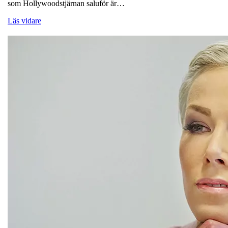
som Hollywoodstjärnan saluför är…
Läs vidare