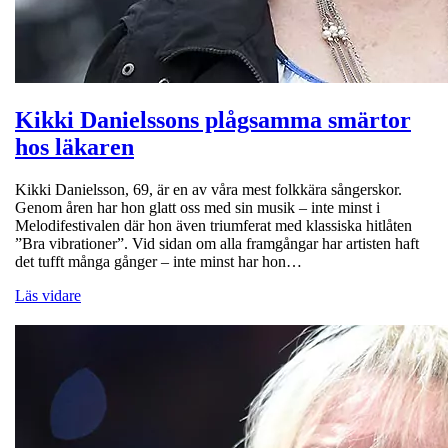
Kikki Danielssons plågsamma smärtor
hos läkaren
Kikki Danielsson, 69, är en av våra mest folkkära sångerskor.
Genom åren har hon glatt oss med sin musik – inte minst i
Melodifestivalen där hon även triumferat med klassiska hitlåten
”Bra vibrationer”. Vid sidan om alla framgångar har artisten haft
det tufft många gånger – inte minst har hon…
Läs vidare