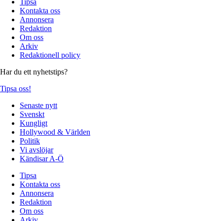
Tipsa
Kontakta oss
Annonsera
Redaktion
Om oss
Arkiv
Redaktionell policy
Har du ett nyhetstips?
Tipsa oss!
Senaste nytt
Svenskt
Kungligt
Hollywood & Världen
Politik
Vi avslöjar
Kändisar A-Ö
Tipsa
Kontakta oss
Annonsera
Redaktion
Om oss
Arkiv