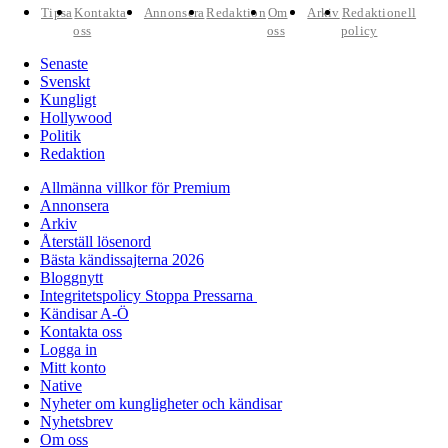
Tipsa
Kontakta
Annonsera
Redaktion
Om
Arkiv
Redaktionell
oss
oss
policy
Senaste
Svenskt
Kungligt
Hollywood
Politik
Redaktion
Allmänna villkor för Premium
Annonsera
Arkiv
Återställ lösenord
Bästa kändissajterna 2026
Bloggnytt
Integritetspolicy Stoppa Pressarna
Kändisar A-Ö
Kontakta oss
Logga in
Mitt konto
Native
Nyheter om kungligheter och kändisar
Nyhetsbrev
Om oss