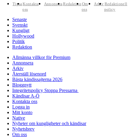
Tipsa
Kontakta
Annonsera
Redaktion
Om
Arkiv
Redaktionell
oss
oss
policy
Senaste
Svenskt
Kungligt
Hollywood
Politik
Redaktion
Allmänna villkor för Premium
Annonsera
Arkiv
Återställ lösenord
Bästa kändissajterna 2026
Bloggnytt
Integritetspolicy Stoppa Pressarna
Kändisar A-Ö
Kontakta oss
Logga in
Mitt konto
Native
Nyheter om kungligheter och kändisar
Nyhetsbrev
Om oss