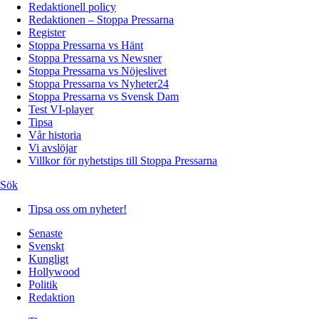
Redaktionell policy
Redaktionen – Stoppa Pressarna
Register
Stoppa Pressarna vs Hänt
Stoppa Pressarna vs Newsner
Stoppa Pressarna vs Nöjeslivet
Stoppa Pressarna vs Nyheter24
Stoppa Pressarna vs Svensk Dam
Test VI-player
Tipsa
Vår historia
Vi avslöjar
Villkor för nyhetstips till Stoppa Pressarna
Sök
Tipsa oss om nyheter!
Senaste
Svenskt
Kungligt
Hollywood
Politik
Redaktion