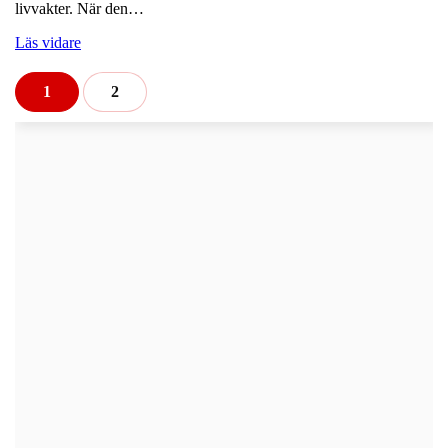
livvakter. När den…
Läs vidare
1
2