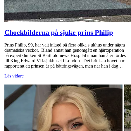
Chockbilderna på sjuke prins Philip
Prins Philip, 99, har vait inlagd på flera olika sjukhus under några
dramatiska veckor. Bland annat han genomgått en hjärtoperation
på expertkliniken St Bartholomews Hospital innan han åter fördes
till King Edward VII-sjukhuset i London. Det brittiska hovet har
rapporterat att prinsen är på bättringsvägen, men när han i dag…
Läs vidare