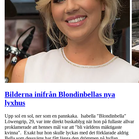
Bilderna inifrån Blondinbellas nya
lyxhus
Upp sol en sol, ner som en pannkaka. Isabella "Blondinbella"
Löwengrip, 29, var inte direkt buskablyg när hon på fullaste allvar
proklamerade att hennes mål var att "bli världens mäktigaste
kvinna". Exakt hur hon skulle lyckas med det förklarade aldrig
Bella som dessvärre har fått lägga den drömmen på hyllan. …