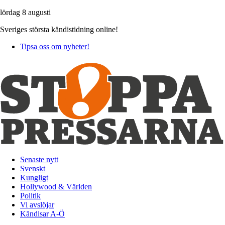
lördag 8 augusti
Sveriges största kändistidning online!
Tipsa oss om nyheter!
Senaste nytt
Svenskt
Kungligt
Hollywood & Världen
Politik
Vi avslöjar
Kändisar A-Ö