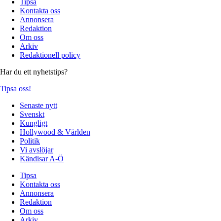
Tipsa
Kontakta oss
Annonsera
Redaktion
Om oss
Arkiv
Redaktionell policy
Har du ett nyhetstips?
Tipsa oss!
Senaste nytt
Svenskt
Kungligt
Hollywood & Världen
Politik
Vi avslöjar
Kändisar A-Ö
Tipsa
Kontakta oss
Annonsera
Redaktion
Om oss
Arkiv