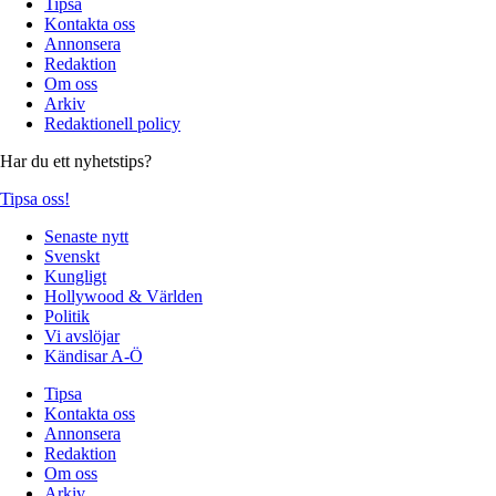
Tipsa
Kontakta oss
Annonsera
Redaktion
Om oss
Arkiv
Redaktionell policy
Har du ett nyhetstips?
Tipsa oss!
Senaste nytt
Svenskt
Kungligt
Hollywood & Världen
Politik
Vi avslöjar
Kändisar A-Ö
Tipsa
Kontakta oss
Annonsera
Redaktion
Om oss
Arkiv