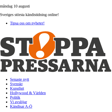
måndag 10 augusti
Sveriges största kändistidning online!
Tipsa oss om nyheter!
Senaste nytt
Svenskt
Kungligt
Hollywood & Världen
Politik
Vi avslöjar
Kändisar A-Ö