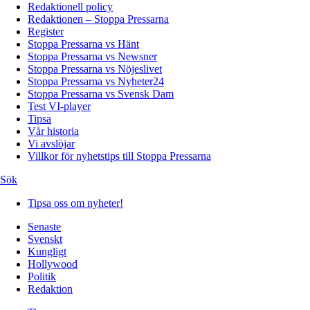
Redaktionell policy
Redaktionen – Stoppa Pressarna
Register
Stoppa Pressarna vs Hänt
Stoppa Pressarna vs Newsner
Stoppa Pressarna vs Nöjeslivet
Stoppa Pressarna vs Nyheter24
Stoppa Pressarna vs Svensk Dam
Test VI-player
Tipsa
Vår historia
Vi avslöjar
Villkor för nyhetstips till Stoppa Pressarna
Sök
Tipsa oss om nyheter!
Senaste
Svenskt
Kungligt
Hollywood
Politik
Redaktion