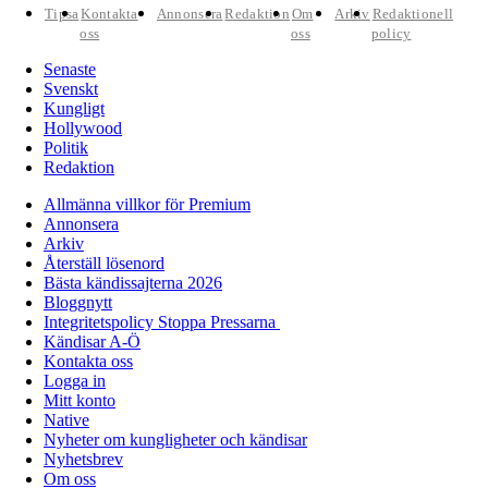
Tipsa
Kontakta
Annonsera
Redaktion
Om
Arkiv
Redaktionell
oss
oss
policy
Senaste
Svenskt
Kungligt
Hollywood
Politik
Redaktion
Allmänna villkor för Premium
Annonsera
Arkiv
Återställ lösenord
Bästa kändissajterna 2026
Bloggnytt
Integritetspolicy Stoppa Pressarna
Kändisar A-Ö
Kontakta oss
Logga in
Mitt konto
Native
Nyheter om kungligheter och kändisar
Nyhetsbrev
Om oss