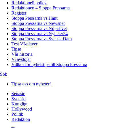
Redaktionell policy
Redaktionen – Stoppa Pressarna
Register
Stoppa Pressarna vs Hänt
Stoppa Pressarna vs Newsner
Stoppa Pressarna vs Nöjeslivet
Stoppa Pressarna vs Nyheter24
Stoppa Pressarna vs Svensk Dam
Test VI-player
Tipsa
Vår historia
Vi avslöjar
Villkor för nyhetstips till Stoppa Pressarna
Sök
Tipsa oss om nyheter!
Senaste
Svenskt
Kungligt
Hollywood
Politik
Redaktion