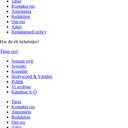
Tipsa
Kontakta oss
Annonsera
Redaktion
Om oss
Arkiv
Redaktionell policy
Har du ett nyhetstips?
Tipsa oss!
Senaste nytt
Svenskt
Kungligt
Hollywood & Världen
Politik
Vi avslöjar
Kändisar A-Ö
Tipsa
Kontakta oss
Annonsera
Redaktion
Om oss
Arkiv