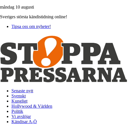
måndag 10 augusti
Sveriges största kändistidning online!
Tipsa oss om nyheter!
Senaste nytt
Svenskt
Kungligt
Hollywood & Världen
Politik
Vi avslöjar
Kändisar A-Ö