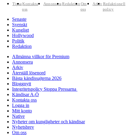
Tipsa
Kontakta
Annonsera
Redaktion
Om
Arkiv
Redaktionell
oss
oss
policy
Senaste
Svenskt
Kungligt
Hollywood
Politik
Redaktion
Allmänna villkor för Premium
Annonsera
Arkiv
Återställ lösenord
Bästa kändissajterna 2026
Bloggnytt
Integritetspolicy Stoppa Pressarna
Kändisar A-Ö
Kontakta oss
Logga in
Mitt konto
Native
Nyheter om kungligheter och kändisar
Nyhetsbrev
Om oss