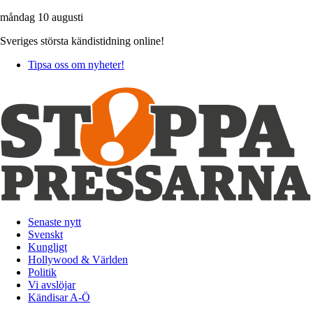
måndag 10 augusti
Sveriges största kändistidning online!
Tipsa oss om nyheter!
Senaste nytt
Svenskt
Kungligt
Hollywood & Världen
Politik
Vi avslöjar
Kändisar A-Ö