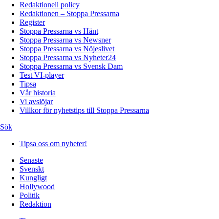
Redaktionell policy
Redaktionen – Stoppa Pressarna
Register
Stoppa Pressarna vs Hänt
Stoppa Pressarna vs Newsner
Stoppa Pressarna vs Nöjeslivet
Stoppa Pressarna vs Nyheter24
Stoppa Pressarna vs Svensk Dam
Test VI-player
Tipsa
Vår historia
Vi avslöjar
Villkor för nyhetstips till Stoppa Pressarna
Sök
Tipsa oss om nyheter!
Senaste
Svenskt
Kungligt
Hollywood
Politik
Redaktion