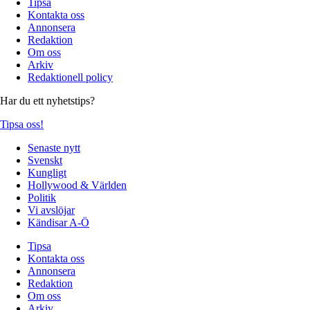
Tipsa
Kontakta oss
Annonsera
Redaktion
Om oss
Arkiv
Redaktionell policy
Har du ett nyhetstips?
Tipsa oss!
Senaste nytt
Svenskt
Kungligt
Hollywood & Världen
Politik
Vi avslöjar
Kändisar A-Ö
Tipsa
Kontakta oss
Annonsera
Redaktion
Om oss
Arkiv