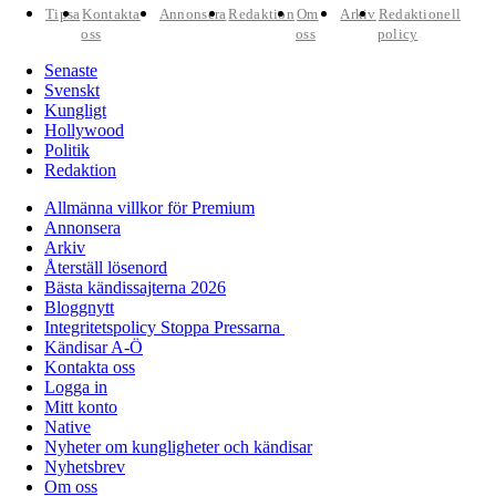
Tipsa
Kontakta
Annonsera
Redaktion
Om
Arkiv
Redaktionell
oss
oss
policy
Senaste
Svenskt
Kungligt
Hollywood
Politik
Redaktion
Allmänna villkor för Premium
Annonsera
Arkiv
Återställ lösenord
Bästa kändissajterna 2026
Bloggnytt
Integritetspolicy Stoppa Pressarna
Kändisar A-Ö
Kontakta oss
Logga in
Mitt konto
Native
Nyheter om kungligheter och kändisar
Nyhetsbrev
Om oss