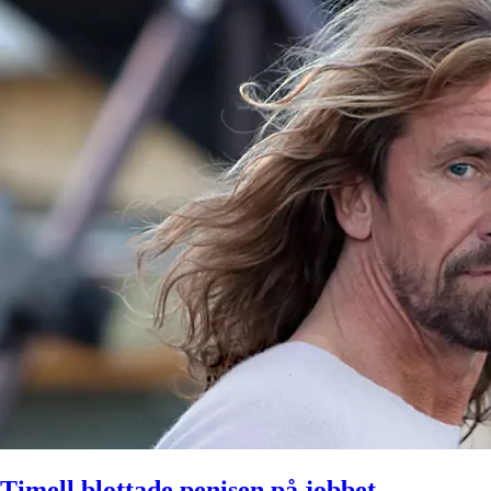
Timell blottade penisen på jobbet