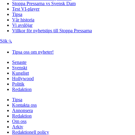
Stoppa Pressarna vs Svensk Dam
Test VI-player
Tipsa
Vår historia
Vi avslöjar
Villkor för nyhetstips till Stoppa Pressarna
Sök
Tipsa oss om nyheter!
Senaste
Svenskt
Kungligt
Hollywood
Politik
Redaktion
Tipsa
Kontakta oss
Annonsera
Redaktion
Om oss
Arkiv
Redaktionell policy