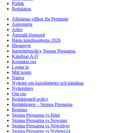
Politik
Redaktion
Allmänna villkor för Premium
Annonsera
Arkiv
Återställ lösenord
Bästa kändissajterna 2026
Bloggnytt
Integritetspolicy Stoppa Pressarna
Kändisar A-Ö
Kontakta oss
Logga in
Mitt konto
Native
Nyheter om kungligheter och kändisar
Nyhetsbrev
Om oss
Redaktionell policy
Redaktionen – Stoppa Pressarna
Register
Stoppa Pressarna vs Hänt
Stoppa Pressarna vs Newsner
Stoppa Pressarna vs Nöjeslivet
Stoppa Pressarna vs Nyheter24