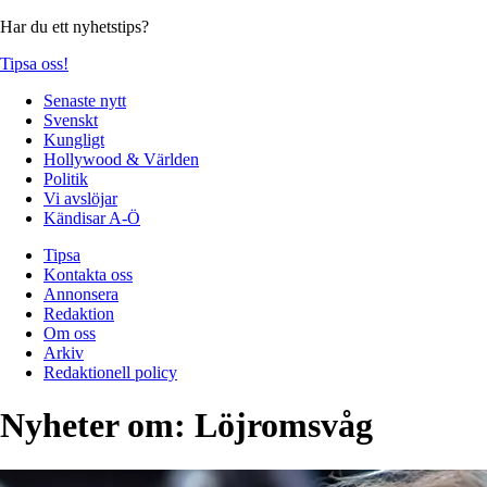
Har du ett nyhetstips?
Tipsa oss!
Senaste nytt
Svenskt
Kungligt
Hollywood & Världen
Politik
Vi avslöjar
Kändisar A-Ö
Tipsa
Kontakta oss
Annonsera
Redaktion
Om oss
Arkiv
Redaktionell policy
Nyheter om:
Löjromsvåg