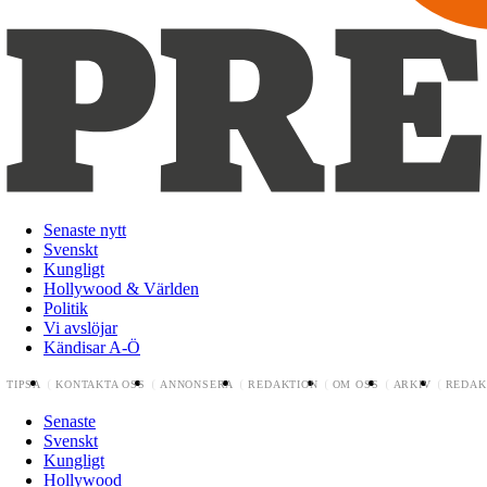
Senaste nytt
Svenskt
Kungligt
Hollywood & Världen
Politik
Vi avslöjar
Kändisar A-Ö
TIPSA
KONTAKTA OSS
ANNONSERA
REDAKTION
OM OSS
ARKIV
REDAK
Senaste
Svenskt
Kungligt
Hollywood