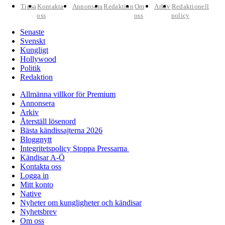
Tipsa
Kontakta
Annonsera
Redaktion
Om
Arkiv
Redaktionell
oss
oss
policy
Senaste
Svenskt
Kungligt
Hollywood
Politik
Redaktion
Allmänna villkor för Premium
Annonsera
Arkiv
Återställ lösenord
Bästa kändissajterna 2026
Bloggnytt
Integritetspolicy Stoppa Pressarna
Kändisar A-Ö
Kontakta oss
Logga in
Mitt konto
Native
Nyheter om kungligheter och kändisar
Nyhetsbrev
Om oss