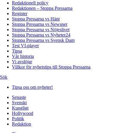
Redaktionell policy
Redaktionen – Stoppa Pressarna
Register
Stoppa Pressarna vs Hänt
Stoppa Pressarna vs Newsner
Stoppa Pressarna vs Nöjeslivet
Stoppa Pressarna vs Nyheter24
Stoppa Pressarna vs Svensk Dam
Test VI-player
Tipsa
Vår historia
Vi avslöjar
Villkor för nyhetstips till Stoppa Pressarna
Sök
Tipsa oss om nyheter!
Senaste
Svenskt
Kungligt
Hollywood
Politik
Redaktion