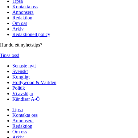
Tipsa
Kontakta oss
Annonsera
Redaktion
Om oss
Arkiv
Redaktionell policy
Har du ett nyhetstips?
Tipsa oss!
Senaste nytt
Svenskt
Kungligt
Hollywood & Världen
Politik
Vi avslöjar
Kändisar A-Ö
Tipsa
Kontakta oss
Annonsera
Redaktion
Om oss
Arkiv