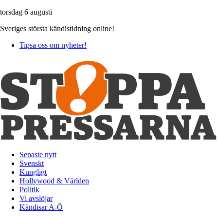
torsdag 6 augusti
Sveriges största kändistidning online!
Tipsa oss om nyheter!
Senaste nytt
Svenskt
Kungligt
Hollywood & Världen
Politik
Vi avslöjar
Kändisar A-Ö