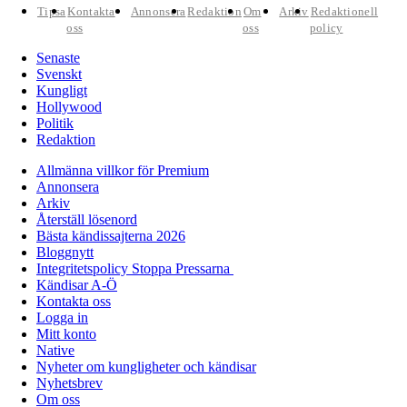
Tipsa
Kontakta
Annonsera
Redaktion
Om
Arkiv
Redaktionell
oss
oss
policy
Senaste
Svenskt
Kungligt
Hollywood
Politik
Redaktion
Allmänna villkor för Premium
Annonsera
Arkiv
Återställ lösenord
Bästa kändissajterna 2026
Bloggnytt
Integritetspolicy Stoppa Pressarna
Kändisar A-Ö
Kontakta oss
Logga in
Mitt konto
Native
Nyheter om kungligheter och kändisar
Nyhetsbrev
Om oss