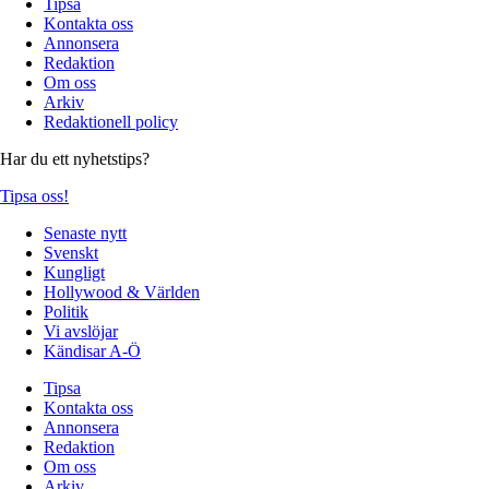
Tipsa
Kontakta oss
Annonsera
Redaktion
Om oss
Arkiv
Redaktionell policy
Har du ett nyhetstips?
Tipsa oss!
Senaste nytt
Svenskt
Kungligt
Hollywood & Världen
Politik
Vi avslöjar
Kändisar A-Ö
Tipsa
Kontakta oss
Annonsera
Redaktion
Om oss
Arkiv