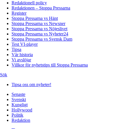
Redaktionell policy
Redaktionen – Stoppa Pressarna
Register
Stoppa Pressarna vs Hänt
Stoppa Pressarna vs Newsner
Stoppa Pressarna vs Nöjeslivet
Stoppa Pressarna vs Nyheter24
Stoppa Pressarna vs Svensk Dam
Test VI-player
Tipsa
Vår historia
Vi avslöjar
Villkor för nyhetstips till Stoppa Pressarna
Sök
Tipsa oss om nyheter!
Senaste
Svenskt
Kungligt
Hollywood
Politik
Redaktion