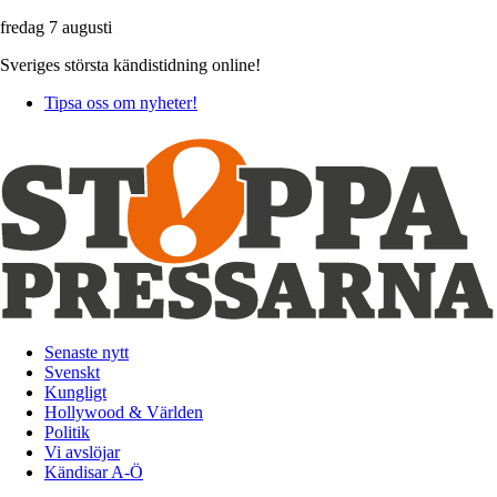
fredag 7 augusti
Sveriges största kändistidning online!
Tipsa oss om nyheter!
Senaste nytt
Svenskt
Kungligt
Hollywood & Världen
Politik
Vi avslöjar
Kändisar A-Ö