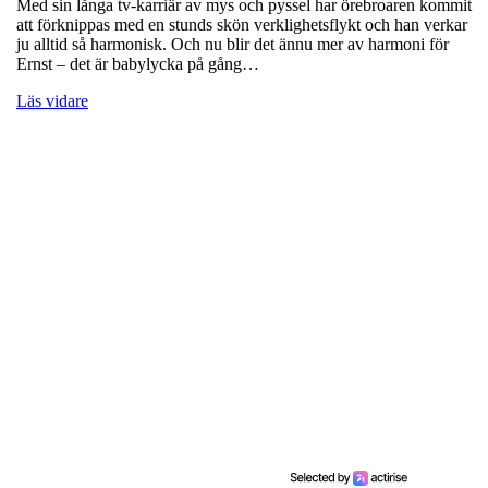
Med sin långa tv-karriär av mys och pyssel har örebroaren kommit
att förknippas med en stunds skön verklighetsflykt och han verkar
ju alltid så harmonisk. Och nu blir det ännu mer av harmoni för
Ernst – det är babylycka på gång…
Läs vidare