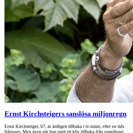
Ernst Kirchsteigers sanslösa miljonregn
Ernst Kirchsteiger, 67, är äntligen tillbaka i tv-rutan, efter en tids
frånvaro. Men även när han tagit ett kliv tillbaka från rampljuset