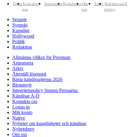
Tipsa
Kontakta
Annonsera
Redaktion
Om
Arkiv
Redaktionell
oss
oss
policy
Senaste
Svenskt
Kungligt
Hollywood
Politik
Redaktion
Allmänna villkor för Premium
Annonsera
Arkiv
Återställ lösenord
Bästa kändissajterna 2026
Bloggnytt
Integritetspolicy Stoppa Pressarna
Kändisar A-Ö
Kontakta oss
Logga in
Mitt konto
Native
Nyheter om kungligheter och kändisar
Nyhetsbrev
Om oss