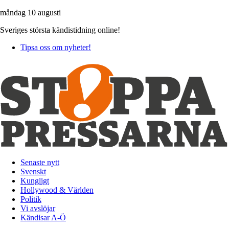
måndag 10 augusti
Sveriges största kändistidning online!
Tipsa oss om nyheter!
Senaste nytt
Svenskt
Kungligt
Hollywood & Världen
Politik
Vi avslöjar
Kändisar A-Ö