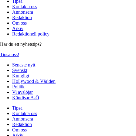
Tipsa
Kontakta oss
Annonsera
Redaktion
Om oss
Arkiv
Redaktionell policy
Har du ett nyhetstips?
Tipsa oss!
Senaste nytt
Svenskt
Kungligt
Hollywood & Världen
Politik
Vi avslöjar
Kändisar A-Ö
Tipsa
Kontakta oss
Annonsera
Redaktion
Om oss
Arkiv