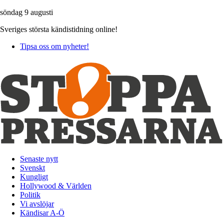
söndag 9 augusti
Sveriges största kändistidning online!
Tipsa oss om nyheter!
Senaste nytt
Svenskt
Kungligt
Hollywood & Världen
Politik
Vi avslöjar
Kändisar A-Ö