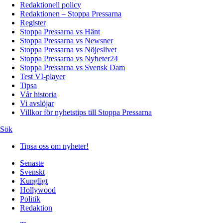
Redaktionell policy
Redaktionen – Stoppa Pressarna
Register
Stoppa Pressarna vs Hänt
Stoppa Pressarna vs Newsner
Stoppa Pressarna vs Nöjeslivet
Stoppa Pressarna vs Nyheter24
Stoppa Pressarna vs Svensk Dam
Test VI-player
Tipsa
Vår historia
Vi avslöjar
Villkor för nyhetstips till Stoppa Pressarna
Sök
Tipsa oss om nyheter!
Senaste
Svenskt
Kungligt
Hollywood
Politik
Redaktion