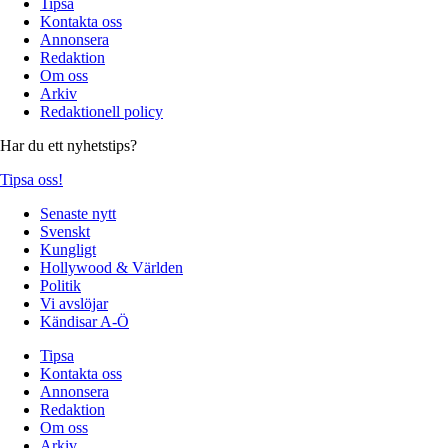
Tipsa
Kontakta oss
Annonsera
Redaktion
Om oss
Arkiv
Redaktionell policy
Har du ett nyhetstips?
Tipsa oss!
Senaste nytt
Svenskt
Kungligt
Hollywood & Världen
Politik
Vi avslöjar
Kändisar A-Ö
Tipsa
Kontakta oss
Annonsera
Redaktion
Om oss
Arkiv