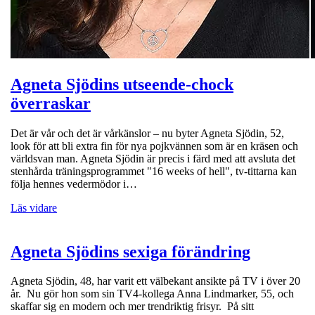
Agneta Sjödins utseende-chock
överraskar
Det är vår och det är vårkänslor – nu byter Agneta Sjödin, 52,
look för att bli extra fin för nya pojkvännen som är en kräsen och
världsvan man. Agneta Sjödin är precis i färd med att avsluta det
stenhårda träningsprogrammet "16 weeks of hell", tv-tittarna kan
följa hennes vedermödor i…
Läs vidare
Agneta Sjödins sexiga förändring
Agneta Sjödin, 48, har varit ett välbekant ansikte på TV i över 20
år. Nu gör hon som sin TV4-kollega Anna Lindmarker, 55, och
skaffar sig en modern och mer trendriktig frisyr. På sitt