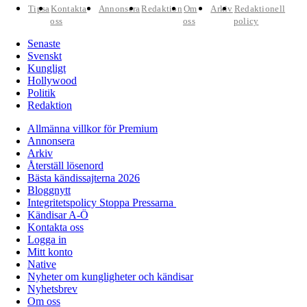
Tipsa
Kontakta
Annonsera
Redaktion
Om
Arkiv
Redaktionell
oss
oss
policy
Senaste
Svenskt
Kungligt
Hollywood
Politik
Redaktion
Allmänna villkor för Premium
Annonsera
Arkiv
Återställ lösenord
Bästa kändissajterna 2026
Bloggnytt
Integritetspolicy Stoppa Pressarna
Kändisar A-Ö
Kontakta oss
Logga in
Mitt konto
Native
Nyheter om kungligheter och kändisar
Nyhetsbrev
Om oss