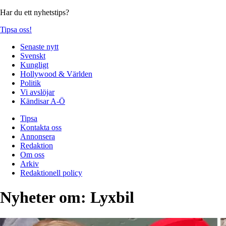
Har du ett nyhetstips?
Tipsa oss!
Senaste nytt
Svenskt
Kungligt
Hollywood & Världen
Politik
Vi avslöjar
Kändisar A-Ö
Tipsa
Kontakta oss
Annonsera
Redaktion
Om oss
Arkiv
Redaktionell policy
Nyheter om:
Lyxbil