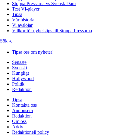
Stoppa Pressarna vs Svensk Dam
Test VI-player
Tipsa
Vår historia
Vi avslöjar
Villkor för nyhetstips till Stoppa Pressarna
Sök
Tipsa oss om nyheter!
Senaste
Svenskt
Kungligt
Hollywood
Politik
Redaktion
Tipsa
Kontakta oss
Annonsera
Redaktion
Om oss
Arkiv
Redaktionell policy