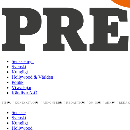
Senaste nytt
Svenskt
Kungligt
Hollywood & Världen
Politik
Vi avslöjar
Kändisar A-Ö
TIPSA
KONTAKTA OSS
ANNONSERA
REDAKTION
OM OSS
ARKIV
REDAK
Senaste
Svenskt
Kungligt
Hollywood