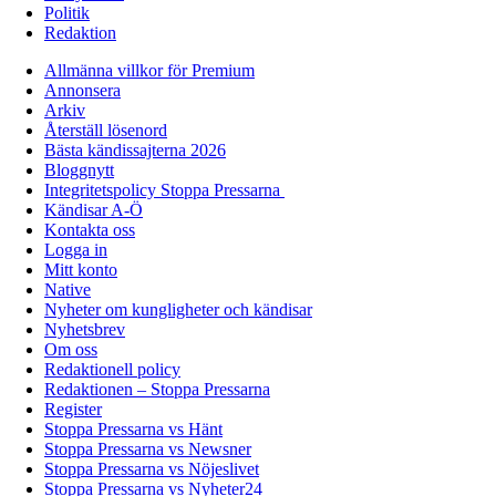
Politik
Redaktion
Allmänna villkor för Premium
Annonsera
Arkiv
Återställ lösenord
Bästa kändissajterna 2026
Bloggnytt
Integritetspolicy Stoppa Pressarna
Kändisar A-Ö
Kontakta oss
Logga in
Mitt konto
Native
Nyheter om kungligheter och kändisar
Nyhetsbrev
Om oss
Redaktionell policy
Redaktionen – Stoppa Pressarna
Register
Stoppa Pressarna vs Hänt
Stoppa Pressarna vs Newsner
Stoppa Pressarna vs Nöjeslivet
Stoppa Pressarna vs Nyheter24