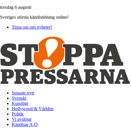
torsdag 6 augusti
Sveriges största kändistidning online!
Tipsa oss om nyheter!
Senaste nytt
Svenskt
Kungligt
Hollywood & Världen
Politik
Vi avslöjar
Kändisar A-Ö