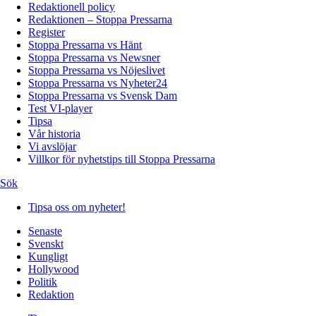
Redaktionell policy
Redaktionen – Stoppa Pressarna
Register
Stoppa Pressarna vs Hänt
Stoppa Pressarna vs Newsner
Stoppa Pressarna vs Nöjeslivet
Stoppa Pressarna vs Nyheter24
Stoppa Pressarna vs Svensk Dam
Test VI-player
Tipsa
Vår historia
Vi avslöjar
Villkor för nyhetstips till Stoppa Pressarna
Sök
Tipsa oss om nyheter!
Senaste
Svenskt
Kungligt
Hollywood
Politik
Redaktion