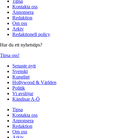
Tipsa
Kontakta oss
Annonsera
Redaktion
Om oss
Arkiv
Redaktionell policy
Har du ett nyhetstips?
Tipsa oss!
Senaste nytt
Svenskt
Kungligt
Hollywood & Världen
Politik
Vi avslöjar
Kändisar A-Ö
Tipsa
Kontakta oss
Annonsera
Redaktion
Om oss
Arkiv