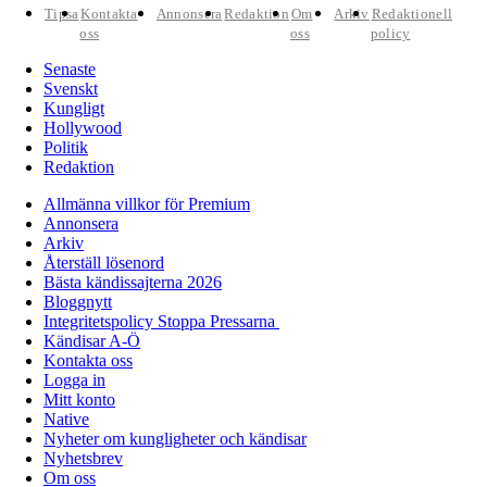
Tipsa
Kontakta
Annonsera
Redaktion
Om
Arkiv
Redaktionell
oss
oss
policy
Senaste
Svenskt
Kungligt
Hollywood
Politik
Redaktion
Allmänna villkor för Premium
Annonsera
Arkiv
Återställ lösenord
Bästa kändissajterna 2026
Bloggnytt
Integritetspolicy Stoppa Pressarna
Kändisar A-Ö
Kontakta oss
Logga in
Mitt konto
Native
Nyheter om kungligheter och kändisar
Nyhetsbrev
Om oss