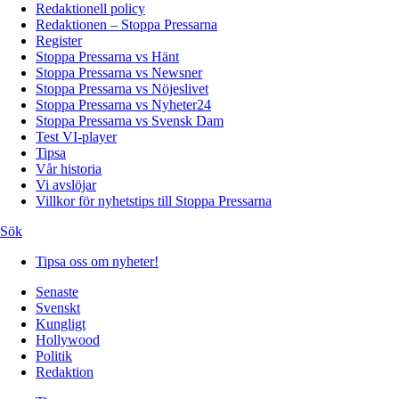
Redaktionell policy
Redaktionen – Stoppa Pressarna
Register
Stoppa Pressarna vs Hänt
Stoppa Pressarna vs Newsner
Stoppa Pressarna vs Nöjeslivet
Stoppa Pressarna vs Nyheter24
Stoppa Pressarna vs Svensk Dam
Test VI-player
Tipsa
Vår historia
Vi avslöjar
Villkor för nyhetstips till Stoppa Pressarna
Sök
Tipsa oss om nyheter!
Senaste
Svenskt
Kungligt
Hollywood
Politik
Redaktion