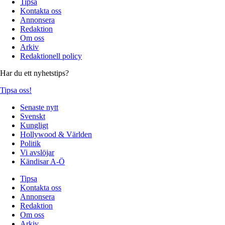
Tipsa
Kontakta oss
Annonsera
Redaktion
Om oss
Arkiv
Redaktionell policy
Har du ett nyhetstips?
Tipsa oss!
Senaste nytt
Svenskt
Kungligt
Hollywood & Världen
Politik
Vi avslöjar
Kändisar A-Ö
Tipsa
Kontakta oss
Annonsera
Redaktion
Om oss
Arkiv