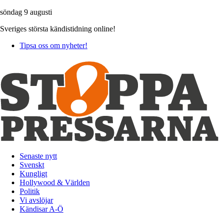
söndag 9 augusti
Sveriges största kändistidning online!
Tipsa oss om nyheter!
Senaste nytt
Svenskt
Kungligt
Hollywood & Världen
Politik
Vi avslöjar
Kändisar A-Ö