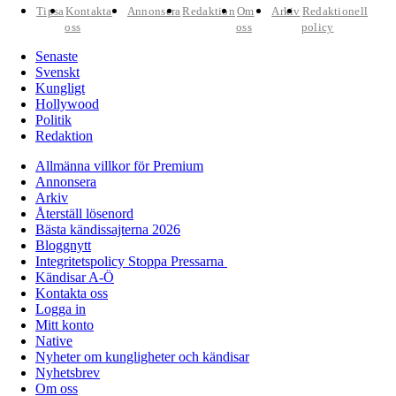
Tipsa
Kontakta
Annonsera
Redaktion
Om
Arkiv
Redaktionell
oss
oss
policy
Senaste
Svenskt
Kungligt
Hollywood
Politik
Redaktion
Allmänna villkor för Premium
Annonsera
Arkiv
Återställ lösenord
Bästa kändissajterna 2026
Bloggnytt
Integritetspolicy Stoppa Pressarna
Kändisar A-Ö
Kontakta oss
Logga in
Mitt konto
Native
Nyheter om kungligheter och kändisar
Nyhetsbrev
Om oss