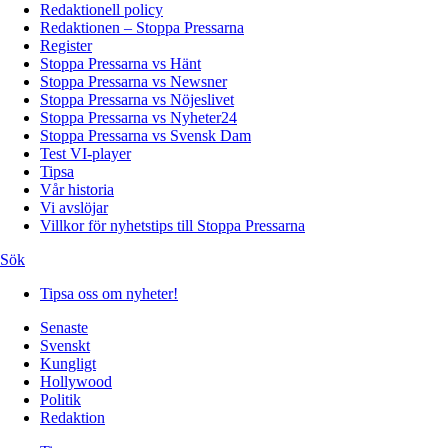
Redaktionell policy
Redaktionen – Stoppa Pressarna
Register
Stoppa Pressarna vs Hänt
Stoppa Pressarna vs Newsner
Stoppa Pressarna vs Nöjeslivet
Stoppa Pressarna vs Nyheter24
Stoppa Pressarna vs Svensk Dam
Test VI-player
Tipsa
Vår historia
Vi avslöjar
Villkor för nyhetstips till Stoppa Pressarna
Sök
Tipsa oss om nyheter!
Senaste
Svenskt
Kungligt
Hollywood
Politik
Redaktion