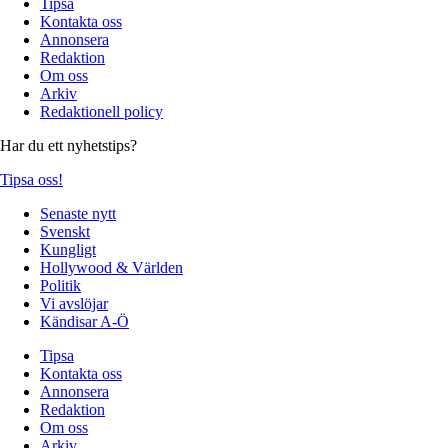
Tipsa
Kontakta oss
Annonsera
Redaktion
Om oss
Arkiv
Redaktionell policy
Har du ett nyhetstips?
Tipsa oss!
Senaste nytt
Svenskt
Kungligt
Hollywood & Världen
Politik
Vi avslöjar
Kändisar A-Ö
Tipsa
Kontakta oss
Annonsera
Redaktion
Om oss
Arkiv