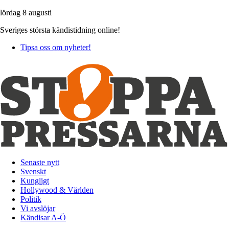
lördag 8 augusti
Sveriges största kändistidning online!
Tipsa oss om nyheter!
Senaste nytt
Svenskt
Kungligt
Hollywood & Världen
Politik
Vi avslöjar
Kändisar A-Ö