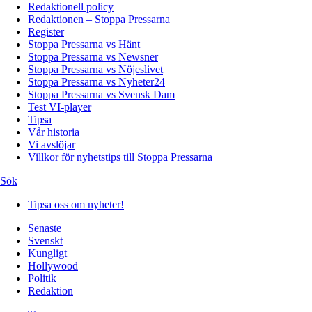
Redaktionell policy
Redaktionen – Stoppa Pressarna
Register
Stoppa Pressarna vs Hänt
Stoppa Pressarna vs Newsner
Stoppa Pressarna vs Nöjeslivet
Stoppa Pressarna vs Nyheter24
Stoppa Pressarna vs Svensk Dam
Test VI-player
Tipsa
Vår historia
Vi avslöjar
Villkor för nyhetstips till Stoppa Pressarna
Sök
Tipsa oss om nyheter!
Senaste
Svenskt
Kungligt
Hollywood
Politik
Redaktion