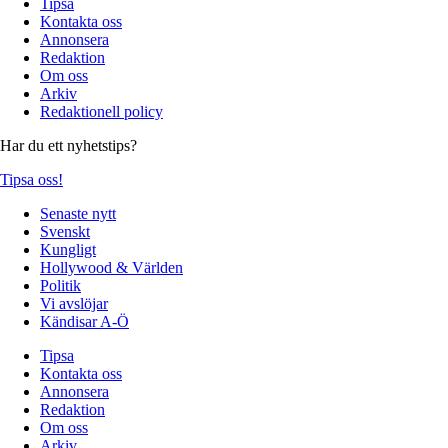
Tipsa
Kontakta oss
Annonsera
Redaktion
Om oss
Arkiv
Redaktionell policy
Har du ett nyhetstips?
Tipsa oss!
Senaste nytt
Svenskt
Kungligt
Hollywood & Världen
Politik
Vi avslöjar
Kändisar A-Ö
Tipsa
Kontakta oss
Annonsera
Redaktion
Om oss
Arkiv