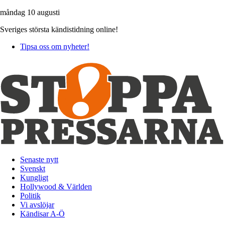
måndag 10 augusti
Sveriges största kändistidning online!
Tipsa oss om nyheter!
Senaste nytt
Svenskt
Kungligt
Hollywood & Världen
Politik
Vi avslöjar
Kändisar A-Ö