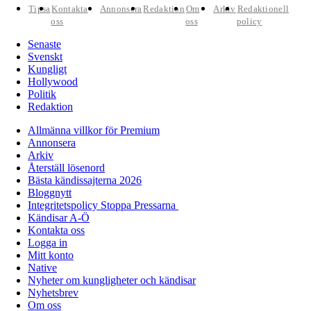
Tipsa
Kontakta
Annonsera
Redaktion
Om
Arkiv
Redaktionell
oss
oss
policy
Senaste
Svenskt
Kungligt
Hollywood
Politik
Redaktion
Allmänna villkor för Premium
Annonsera
Arkiv
Återställ lösenord
Bästa kändissajterna 2026
Bloggnytt
Integritetspolicy Stoppa Pressarna
Kändisar A-Ö
Kontakta oss
Logga in
Mitt konto
Native
Nyheter om kungligheter och kändisar
Nyhetsbrev
Om oss