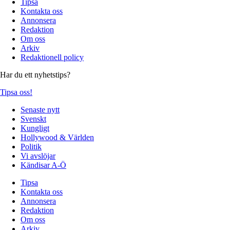
Tipsa
Kontakta oss
Annonsera
Redaktion
Om oss
Arkiv
Redaktionell policy
Har du ett nyhetstips?
Tipsa oss!
Senaste nytt
Svenskt
Kungligt
Hollywood & Världen
Politik
Vi avslöjar
Kändisar A-Ö
Tipsa
Kontakta oss
Annonsera
Redaktion
Om oss
Arkiv