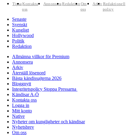
Tipsa
Kontakta
Annonsera
Redaktion
Om
Arkiv
Redaktionell
oss
oss
policy
Senaste
Svenskt
Kungligt
Hollywood
Politik
Redaktion
Allmänna villkor för Premium
Annonsera
Arkiv
Återställ lösenord
Bästa kändissajterna 2026
Bloggnytt
Integritetspolicy Stoppa Pressarna
Kändisar A-Ö
Kontakta oss
Logga in
Mitt konto
Native
Nyheter om kungligheter och kändisar
Nyhetsbrev
Om oss