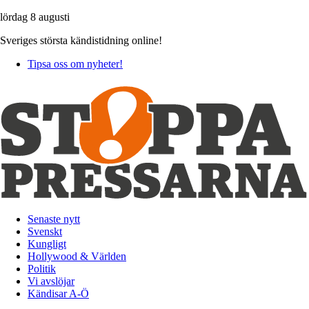
lördag 8 augusti
Sveriges största kändistidning online!
Tipsa oss om nyheter!
Senaste nytt
Svenskt
Kungligt
Hollywood & Världen
Politik
Vi avslöjar
Kändisar A-Ö