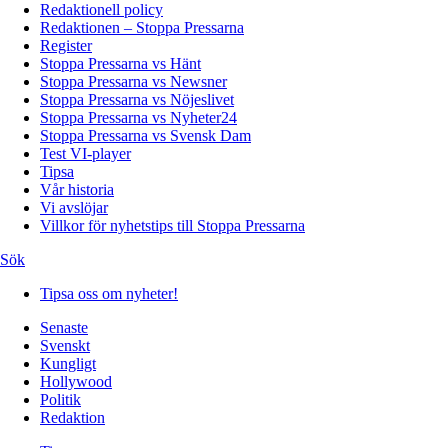
Redaktionell policy
Redaktionen – Stoppa Pressarna
Register
Stoppa Pressarna vs Hänt
Stoppa Pressarna vs Newsner
Stoppa Pressarna vs Nöjeslivet
Stoppa Pressarna vs Nyheter24
Stoppa Pressarna vs Svensk Dam
Test VI-player
Tipsa
Vår historia
Vi avslöjar
Villkor för nyhetstips till Stoppa Pressarna
Sök
Tipsa oss om nyheter!
Senaste
Svenskt
Kungligt
Hollywood
Politik
Redaktion