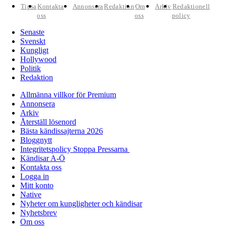
Tipsa
Kontakta
Annonsera
Redaktion
Om
Arkiv
Redaktionell
oss
oss
policy
Senaste
Svenskt
Kungligt
Hollywood
Politik
Redaktion
Allmänna villkor för Premium
Annonsera
Arkiv
Återställ lösenord
Bästa kändissajterna 2026
Bloggnytt
Integritetspolicy Stoppa Pressarna
Kändisar A-Ö
Kontakta oss
Logga in
Mitt konto
Native
Nyheter om kungligheter och kändisar
Nyhetsbrev
Om oss