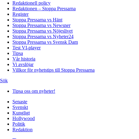
Redaktionell policy
Redaktionen – Stoppa Pressarna
Register
Stoppa Pressarna vs Hänt
Stoppa Pressarna vs Newsner
Stoppa Pressarna vs Nöjeslivet
Stoppa Pressarna vs Nyheter24
Stoppa Pressarna vs Svensk Dam
Test VI-player
Tipsa
Vår historia
Vi avslöjar
Villkor för nyhetstips till Stoppa Pressarna
Sök
Tipsa oss om nyheter!
Senaste
Svenskt
Kungligt
Hollywood
Politik
Redaktion