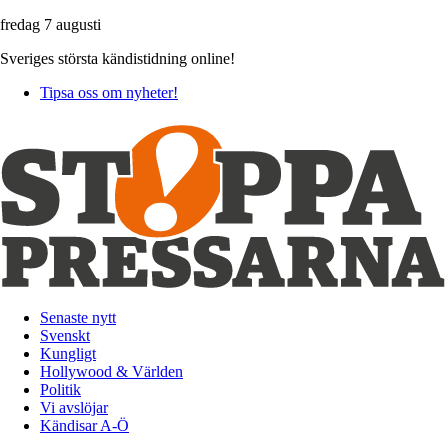
fredag 7 augusti
Sveriges största kändistidning online!
Tipsa oss om nyheter!
Senaste nytt
Svenskt
Kungligt
Hollywood & Världen
Politik
Vi avslöjar
Kändisar A-Ö