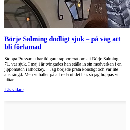
Börje Salming dödligt sjuk – på väg att
bli förlamad
Stoppa Pressarna har tidigare rapporterat om att Börje Salming,
71, var sjuk. I maj i år tvingades han ställa in sin medverkan i en
jippomatch i ishockey. – Jag började prata konstigt och var lite
ansträngd. Men vi håller på att reda ut det här, så jag hoppas vi
hittar…
Läs vidare