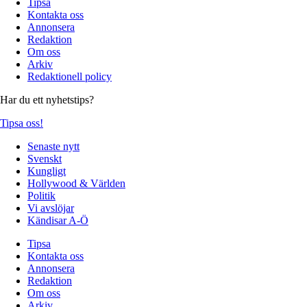
Tipsa
Kontakta oss
Annonsera
Redaktion
Om oss
Arkiv
Redaktionell policy
Har du ett nyhetstips?
Tipsa oss!
Senaste nytt
Svenskt
Kungligt
Hollywood & Världen
Politik
Vi avslöjar
Kändisar A-Ö
Tipsa
Kontakta oss
Annonsera
Redaktion
Om oss
Arkiv