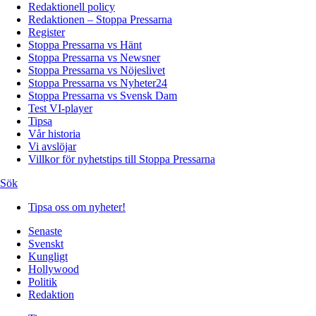
Redaktionell policy
Redaktionen – Stoppa Pressarna
Register
Stoppa Pressarna vs Hänt
Stoppa Pressarna vs Newsner
Stoppa Pressarna vs Nöjeslivet
Stoppa Pressarna vs Nyheter24
Stoppa Pressarna vs Svensk Dam
Test VI-player
Tipsa
Vår historia
Vi avslöjar
Villkor för nyhetstips till Stoppa Pressarna
Sök
Tipsa oss om nyheter!
Senaste
Svenskt
Kungligt
Hollywood
Politik
Redaktion