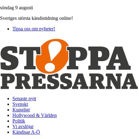
söndag 9 augusti
Sveriges största kändistidning online!
Tipsa oss om nyheter!
Senaste nytt
Svenskt
Kungligt
Hollywood & Världen
Politik
Vi avslöjar
Kändisar A-Ö