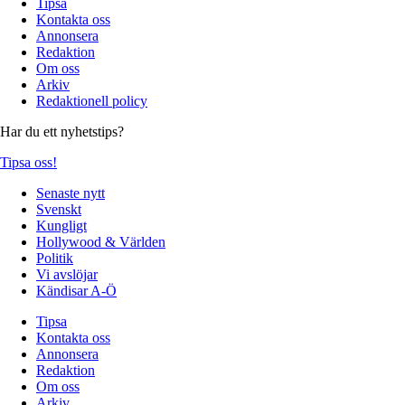
Tipsa
Kontakta oss
Annonsera
Redaktion
Om oss
Arkiv
Redaktionell policy
Har du ett nyhetstips?
Tipsa oss!
Senaste nytt
Svenskt
Kungligt
Hollywood & Världen
Politik
Vi avslöjar
Kändisar A-Ö
Tipsa
Kontakta oss
Annonsera
Redaktion
Om oss
Arkiv