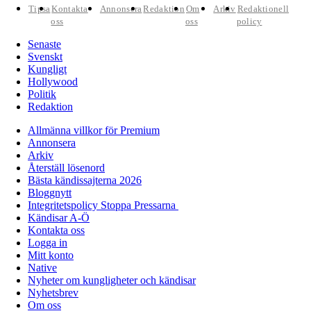
Tipsa
Kontakta
Annonsera
Redaktion
Om
Arkiv
Redaktionell
oss
oss
policy
Senaste
Svenskt
Kungligt
Hollywood
Politik
Redaktion
Allmänna villkor för Premium
Annonsera
Arkiv
Återställ lösenord
Bästa kändissajterna 2026
Bloggnytt
Integritetspolicy Stoppa Pressarna
Kändisar A-Ö
Kontakta oss
Logga in
Mitt konto
Native
Nyheter om kungligheter och kändisar
Nyhetsbrev
Om oss