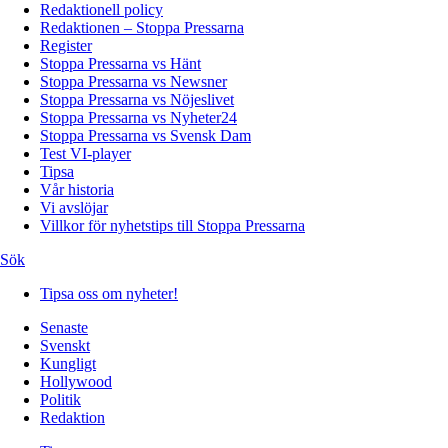
Redaktionell policy
Redaktionen – Stoppa Pressarna
Register
Stoppa Pressarna vs Hänt
Stoppa Pressarna vs Newsner
Stoppa Pressarna vs Nöjeslivet
Stoppa Pressarna vs Nyheter24
Stoppa Pressarna vs Svensk Dam
Test VI-player
Tipsa
Vår historia
Vi avslöjar
Villkor för nyhetstips till Stoppa Pressarna
Sök
Tipsa oss om nyheter!
Senaste
Svenskt
Kungligt
Hollywood
Politik
Redaktion