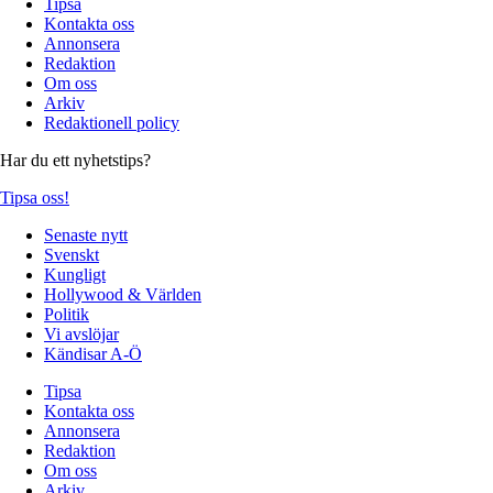
Tipsa
Kontakta oss
Annonsera
Redaktion
Om oss
Arkiv
Redaktionell policy
Har du ett nyhetstips?
Tipsa oss!
Senaste nytt
Svenskt
Kungligt
Hollywood & Världen
Politik
Vi avslöjar
Kändisar A-Ö
Tipsa
Kontakta oss
Annonsera
Redaktion
Om oss
Arkiv