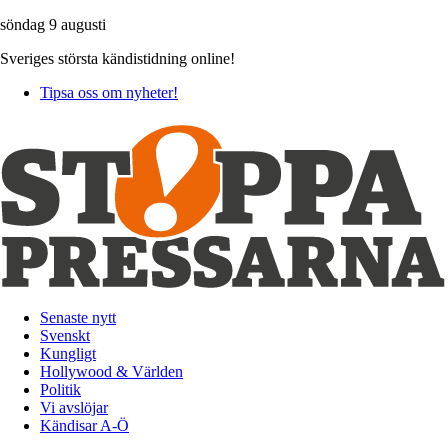
söndag 9 augusti
Sveriges största kändistidning online!
Tipsa oss om nyheter!
Senaste nytt
Svenskt
Kungligt
Hollywood & Världen
Politik
Vi avslöjar
Kändisar A-Ö