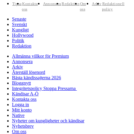
Tipsa
Kontakta
Annonsera
Redaktion
Om
Arkiv
Redaktionell
oss
oss
policy
Senaste
Svenskt
Kungligt
Hollywood
Politik
Redaktion
Allmänna villkor för Premium
Annonsera
Arkiv
Återställ lösenord
Bästa kändissajterna 2026
Bloggnytt
Integritetspolicy Stoppa Pressarna
Kändisar A-Ö
Kontakta oss
Logga in
Mitt konto
Native
Nyheter om kungligheter och kändisar
Nyhetsbrev
Om oss