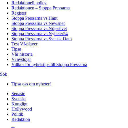
Redaktionell policy
Redaktionen – Stoppa Pressarna
Register
Stoppa Pressarna vs Hänt
Stoppa Pressarna vs Newsner
Stoppa Pressarna vs Nöjeslivet
Stoppa Pressarna vs Nyheter24
Stoppa Pressarna vs Svensk Dam
Test VI-player
Tipsa
Vår historia
Vi avslöjar
Villkor för nyhetstips till Stoppa Pressarna
Sök
Tipsa oss om nyheter!
Senaste
Svenskt
Kungligt
Hollywood
Politik
Redaktion