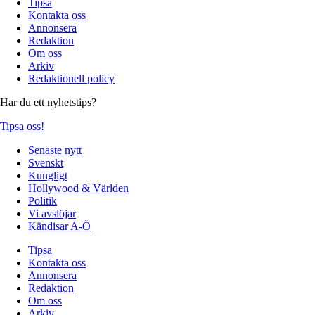
Tipsa
Kontakta oss
Annonsera
Redaktion
Om oss
Arkiv
Redaktionell policy
Har du ett nyhetstips?
Tipsa oss!
Senaste nytt
Svenskt
Kungligt
Hollywood & Världen
Politik
Vi avslöjar
Kändisar A-Ö
Tipsa
Kontakta oss
Annonsera
Redaktion
Om oss
Arkiv