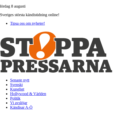
lördag 8 augusti
Sveriges största kändistidning online!
Tipsa oss om nyheter!
Senaste nytt
Svenskt
Kungligt
Hollywood & Världen
Politik
Vi avslöjar
Kändisar A-Ö