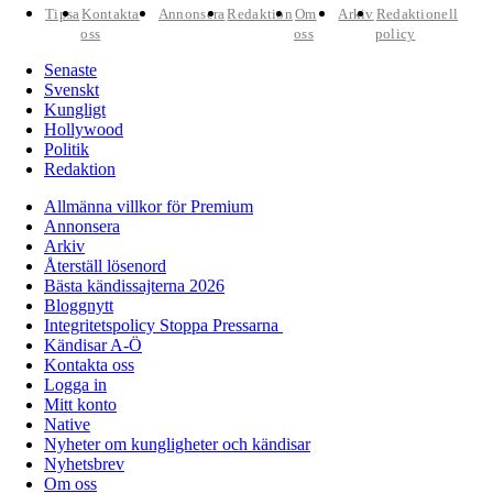
Tipsa
Kontakta
Annonsera
Redaktion
Om
Arkiv
Redaktionell
oss
oss
policy
Senaste
Svenskt
Kungligt
Hollywood
Politik
Redaktion
Allmänna villkor för Premium
Annonsera
Arkiv
Återställ lösenord
Bästa kändissajterna 2026
Bloggnytt
Integritetspolicy Stoppa Pressarna
Kändisar A-Ö
Kontakta oss
Logga in
Mitt konto
Native
Nyheter om kungligheter och kändisar
Nyhetsbrev
Om oss