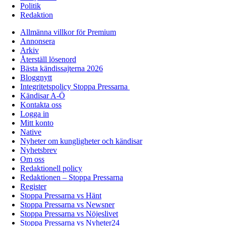
Politik
Redaktion
Allmänna villkor för Premium
Annonsera
Arkiv
Återställ lösenord
Bästa kändissajterna 2026
Bloggnytt
Integritetspolicy Stoppa Pressarna
Kändisar A-Ö
Kontakta oss
Logga in
Mitt konto
Native
Nyheter om kungligheter och kändisar
Nyhetsbrev
Om oss
Redaktionell policy
Redaktionen – Stoppa Pressarna
Register
Stoppa Pressarna vs Hänt
Stoppa Pressarna vs Newsner
Stoppa Pressarna vs Nöjeslivet
Stoppa Pressarna vs Nyheter24