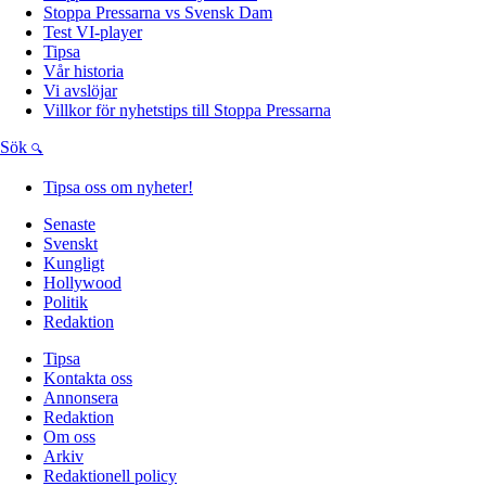
Stoppa Pressarna vs Svensk Dam
Test VI-player
Tipsa
Vår historia
Vi avslöjar
Villkor för nyhetstips till Stoppa Pressarna
Sök
Tipsa oss om nyheter!
Senaste
Svenskt
Kungligt
Hollywood
Politik
Redaktion
Tipsa
Kontakta oss
Annonsera
Redaktion
Om oss
Arkiv
Redaktionell policy