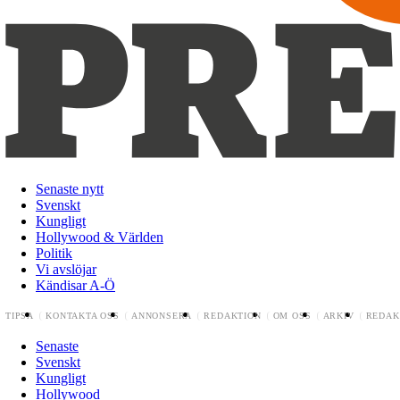
Senaste nytt
Svenskt
Kungligt
Hollywood & Världen
Politik
Vi avslöjar
Kändisar A-Ö
TIPSA
KONTAKTA OSS
ANNONSERA
REDAKTION
OM OSS
ARKIV
REDAK
Senaste
Svenskt
Kungligt
Hollywood