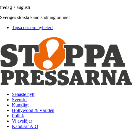
fredag 7 augusti
Sveriges största kändistidning online!
Tipsa oss om nyheter!
Senaste nytt
Svenskt
Kungligt
Hollywood & Världen
Politik
Vi avslöjar
Kändisar A-Ö