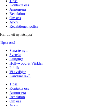
Tipsa
Kontakta oss
Annonsera
Redaktion
Om oss
Arkiv
Redaktionell policy
Har du ett nyhetstips?
Tipsa oss!
Senaste nytt
Svenskt
Kungligt
Hollywood & Världen
Politik
Vi avslöjar
Kändisar A-Ö
Tipsa
Kontakta oss
Annonsera
Redaktion
Om oss
Arkiv