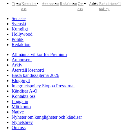
Tipsa
Kontakta
Annonsera
Redaktion
Om
Arkiv
Redaktionell
oss
oss
policy
Senaste
Svenskt
Kungligt
Hollywood
Politik
Redaktion
Allmänna villkor för Premium
Annonsera
Arkiv
Återställ lösenord
Bästa kändissajterna 2026
Bloggnytt
Integritetspolicy Stoppa Pressarna
Kändisar A-Ö
Kontakta oss
Logga in
Mitt konto
Native
Nyheter om kungligheter och kändisar
Nyhetsbrev
Om oss