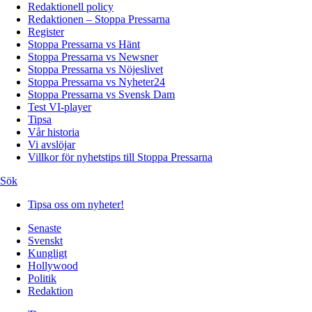
Redaktionell policy
Redaktionen – Stoppa Pressarna
Register
Stoppa Pressarna vs Hänt
Stoppa Pressarna vs Newsner
Stoppa Pressarna vs Nöjeslivet
Stoppa Pressarna vs Nyheter24
Stoppa Pressarna vs Svensk Dam
Test VI-player
Tipsa
Vår historia
Vi avslöjar
Villkor för nyhetstips till Stoppa Pressarna
Sök
Tipsa oss om nyheter!
Senaste
Svenskt
Kungligt
Hollywood
Politik
Redaktion