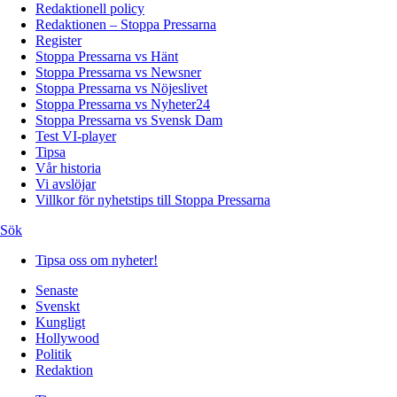
Redaktionell policy
Redaktionen – Stoppa Pressarna
Register
Stoppa Pressarna vs Hänt
Stoppa Pressarna vs Newsner
Stoppa Pressarna vs Nöjeslivet
Stoppa Pressarna vs Nyheter24
Stoppa Pressarna vs Svensk Dam
Test VI-player
Tipsa
Vår historia
Vi avslöjar
Villkor för nyhetstips till Stoppa Pressarna
Sök
Tipsa oss om nyheter!
Senaste
Svenskt
Kungligt
Hollywood
Politik
Redaktion