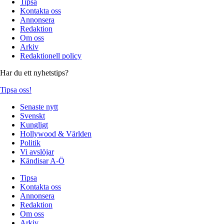
Tipsa
Kontakta oss
Annonsera
Redaktion
Om oss
Arkiv
Redaktionell policy
Har du ett nyhetstips?
Tipsa oss!
Senaste nytt
Svenskt
Kungligt
Hollywood & Världen
Politik
Vi avslöjar
Kändisar A-Ö
Tipsa
Kontakta oss
Annonsera
Redaktion
Om oss
Arkiv