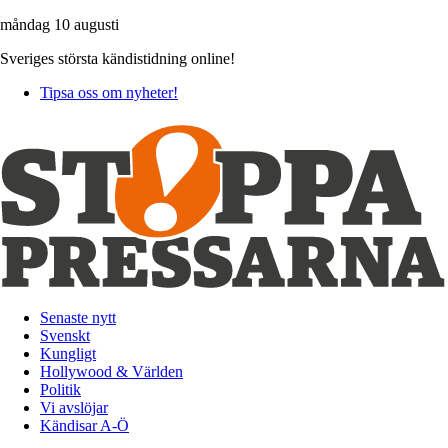
måndag 10 augusti
Sveriges största kändistidning online!
Tipsa oss om nyheter!
Senaste nytt
Svenskt
Kungligt
Hollywood & Världen
Politik
Vi avslöjar
Kändisar A-Ö