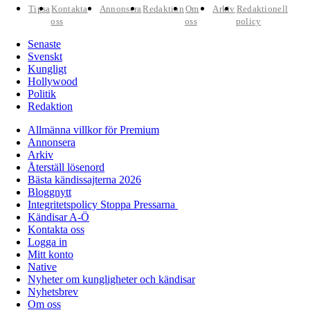
Tipsa
Kontakta
Annonsera
Redaktion
Om
Arkiv
Redaktionell
oss
oss
policy
Senaste
Svenskt
Kungligt
Hollywood
Politik
Redaktion
Allmänna villkor för Premium
Annonsera
Arkiv
Återställ lösenord
Bästa kändissajterna 2026
Bloggnytt
Integritetspolicy Stoppa Pressarna
Kändisar A-Ö
Kontakta oss
Logga in
Mitt konto
Native
Nyheter om kungligheter och kändisar
Nyhetsbrev
Om oss