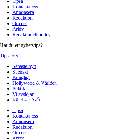
Tipsa
Kontakta oss
Annonsera
Redaktion
Om oss
Arkiv
Redaktionell policy
Har du ett nyhetstips?
Tipsa oss!
Senaste nytt
Svenskt
Kungligt
Hollywood & Världen
Politik
Vi avslöjar
Kändisar A-Ö
Tipsa
Kontakta oss
Annonsera
Redaktion
Om oss
Arkiv