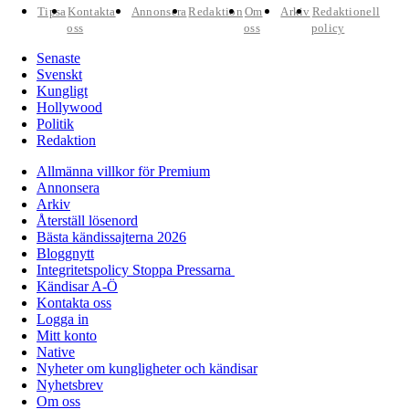
Tipsa
Kontakta
Annonsera
Redaktion
Om
Arkiv
Redaktionell
oss
oss
policy
Senaste
Svenskt
Kungligt
Hollywood
Politik
Redaktion
Allmänna villkor för Premium
Annonsera
Arkiv
Återställ lösenord
Bästa kändissajterna 2026
Bloggnytt
Integritetspolicy Stoppa Pressarna
Kändisar A-Ö
Kontakta oss
Logga in
Mitt konto
Native
Nyheter om kungligheter och kändisar
Nyhetsbrev
Om oss