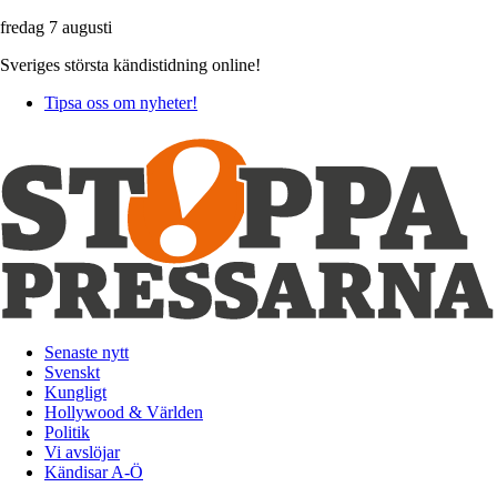
fredag 7 augusti
Sveriges största kändistidning online!
Tipsa oss om nyheter!
Senaste nytt
Svenskt
Kungligt
Hollywood & Världen
Politik
Vi avslöjar
Kändisar A-Ö