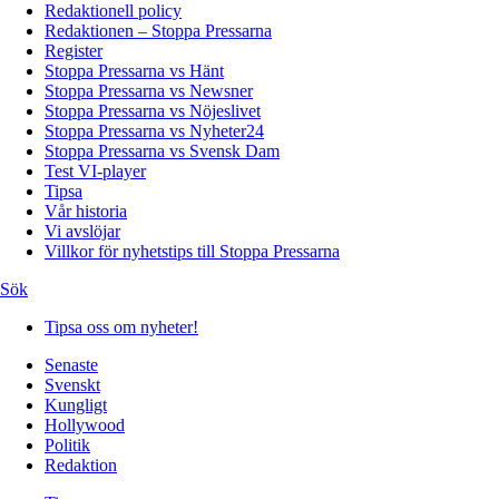
Redaktionell policy
Redaktionen – Stoppa Pressarna
Register
Stoppa Pressarna vs Hänt
Stoppa Pressarna vs Newsner
Stoppa Pressarna vs Nöjeslivet
Stoppa Pressarna vs Nyheter24
Stoppa Pressarna vs Svensk Dam
Test VI-player
Tipsa
Vår historia
Vi avslöjar
Villkor för nyhetstips till Stoppa Pressarna
Sök
Tipsa oss om nyheter!
Senaste
Svenskt
Kungligt
Hollywood
Politik
Redaktion