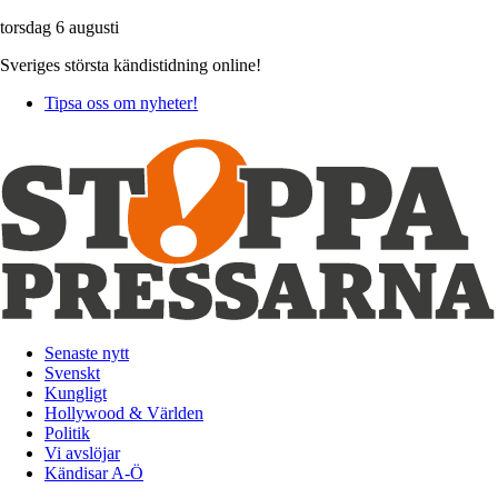
torsdag 6 augusti
Sveriges största kändistidning online!
Tipsa oss om nyheter!
Senaste nytt
Svenskt
Kungligt
Hollywood & Världen
Politik
Vi avslöjar
Kändisar A-Ö