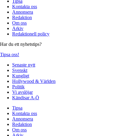
Tipsa
Kontakta oss
Annonsera
Redaktion
Om oss
Arkiv
Redaktionell policy
Har du ett nyhetstips?
Tipsa oss!
Senaste nytt
Svenskt
Kungligt
Hollywood & Världen
Politik
Vi avslöjar
Kändisar A-Ö
Tipsa
Kontakta oss
Annonsera
Redaktion
Om oss
Arkiv