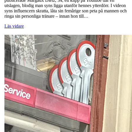
publicerade Margaux Dietz, 34, ett klipp på Youtube där en
utslagen, blodig man syns ligga utanför hennes ytterdörr. I videon
syns influencern skratta, låta sin femårige son peta på mannen och
ringa sin personliga tränare – innan hon till…
Läs vidare