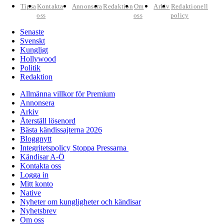
Tipsa
Kontakta
Annonsera
Redaktion
Om
Arkiv
Redaktionell
oss
oss
policy
Senaste
Svenskt
Kungligt
Hollywood
Politik
Redaktion
Allmänna villkor för Premium
Annonsera
Arkiv
Återställ lösenord
Bästa kändissajterna 2026
Bloggnytt
Integritetspolicy Stoppa Pressarna
Kändisar A-Ö
Kontakta oss
Logga in
Mitt konto
Native
Nyheter om kungligheter och kändisar
Nyhetsbrev
Om oss