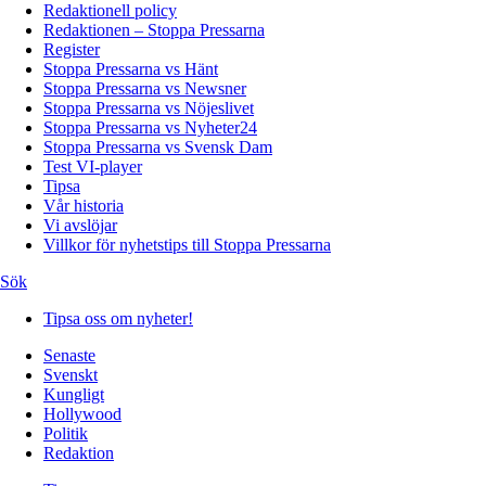
Redaktionell policy
Redaktionen – Stoppa Pressarna
Register
Stoppa Pressarna vs Hänt
Stoppa Pressarna vs Newsner
Stoppa Pressarna vs Nöjeslivet
Stoppa Pressarna vs Nyheter24
Stoppa Pressarna vs Svensk Dam
Test VI-player
Tipsa
Vår historia
Vi avslöjar
Villkor för nyhetstips till Stoppa Pressarna
Sök
Tipsa oss om nyheter!
Senaste
Svenskt
Kungligt
Hollywood
Politik
Redaktion