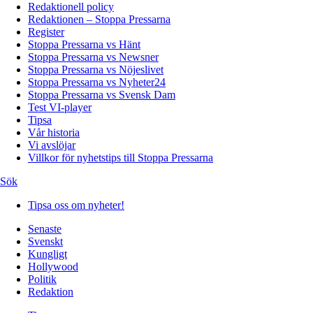
Redaktionell policy
Redaktionen – Stoppa Pressarna
Register
Stoppa Pressarna vs Hänt
Stoppa Pressarna vs Newsner
Stoppa Pressarna vs Nöjeslivet
Stoppa Pressarna vs Nyheter24
Stoppa Pressarna vs Svensk Dam
Test VI-player
Tipsa
Vår historia
Vi avslöjar
Villkor för nyhetstips till Stoppa Pressarna
Sök
Tipsa oss om nyheter!
Senaste
Svenskt
Kungligt
Hollywood
Politik
Redaktion