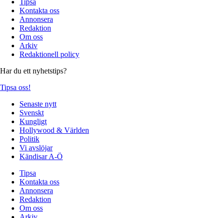
Tipsa
Kontakta oss
Annonsera
Redaktion
Om oss
Arkiv
Redaktionell policy
Har du ett nyhetstips?
Tipsa oss!
Senaste nytt
Svenskt
Kungligt
Hollywood & Världen
Politik
Vi avslöjar
Kändisar A-Ö
Tipsa
Kontakta oss
Annonsera
Redaktion
Om oss
Arkiv