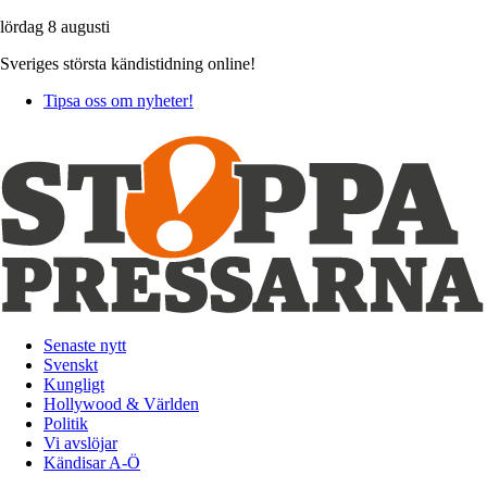
lördag 8 augusti
Sveriges största kändistidning online!
Tipsa oss om nyheter!
Senaste nytt
Svenskt
Kungligt
Hollywood & Världen
Politik
Vi avslöjar
Kändisar A-Ö