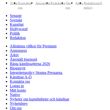
Tipsa
Kontakta
Annonsera
Redaktion
Om
Arkiv
Redaktionell
oss
oss
policy
Senaste
Svenskt
Kungligt
Hollywood
Politik
Redaktion
Allmänna villkor för Premium
Annonsera
Arkiv
Återställ lösenord
Bästa kändissajterna 2026
Bloggnytt
Integritetspolicy Stoppa Pressarna
Kändisar A-Ö
Kontakta oss
Logga in
Mitt konto
Native
Nyheter om kungligheter och kändisar
Nyhetsbrev
Om oss