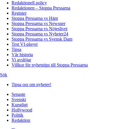
Redaktionell policy
Redaktionen – Stoppa Pressarna
Register
Stoppa Pressarna vs Hänt
Stoppa Pressarna vs Newsner
Stoppa Pressarna vs Nöjeslivet
Stoppa Pressarna vs Nyheter24
Stoppa Pressarna vs Svensk Dam
Test VI-player
Tipsa
Vår historia
Vi avslöjar
Villkor för nyhetstips till Stoppa Pressarna
Sök
Tipsa oss om nyheter!
Senaste
Svenskt
Kungligt
Hollywood
Politik
Redaktion