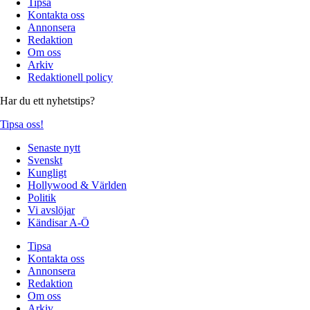
Tipsa
Kontakta oss
Annonsera
Redaktion
Om oss
Arkiv
Redaktionell policy
Har du ett nyhetstips?
Tipsa oss!
Senaste nytt
Svenskt
Kungligt
Hollywood & Världen
Politik
Vi avslöjar
Kändisar A-Ö
Tipsa
Kontakta oss
Annonsera
Redaktion
Om oss
Arkiv