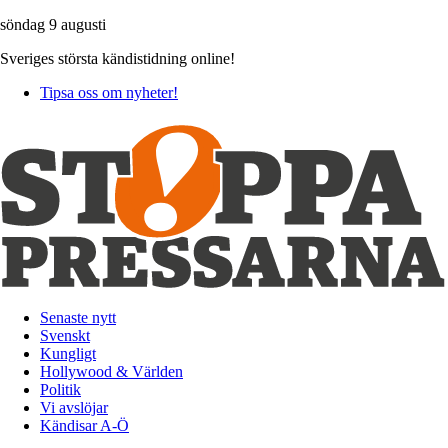
söndag 9 augusti
Sveriges största kändistidning online!
Tipsa oss om nyheter!
Senaste nytt
Svenskt
Kungligt
Hollywood & Världen
Politik
Vi avslöjar
Kändisar A-Ö