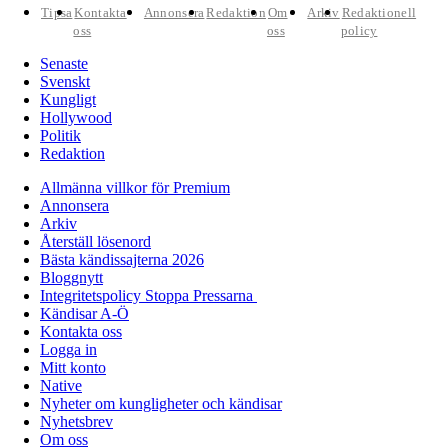
Tipsa
Kontakta
Annonsera
Redaktion
Om
Arkiv
Redaktionell
oss
oss
policy
Senaste
Svenskt
Kungligt
Hollywood
Politik
Redaktion
Allmänna villkor för Premium
Annonsera
Arkiv
Återställ lösenord
Bästa kändissajterna 2026
Bloggnytt
Integritetspolicy Stoppa Pressarna
Kändisar A-Ö
Kontakta oss
Logga in
Mitt konto
Native
Nyheter om kungligheter och kändisar
Nyhetsbrev
Om oss