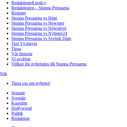
Redaktionell policy
Redaktionen – Stoppa Pressarna
Register
Stoppa Pressarna vs Hänt
Stoppa Pressarna vs Newsner
Stoppa Pressarna vs Nöjeslivet
Stoppa Pressarna vs Nyheter24
Stoppa Pressarna vs Svensk Dam
Test VI-player
Tipsa
Vår historia
Vi avslöjar
Villkor för nyhetstips till Stoppa Pressarna
Sök
Tipsa oss om nyheter!
Senaste
Svenskt
Kungligt
Hollywood
Politik
Redaktion