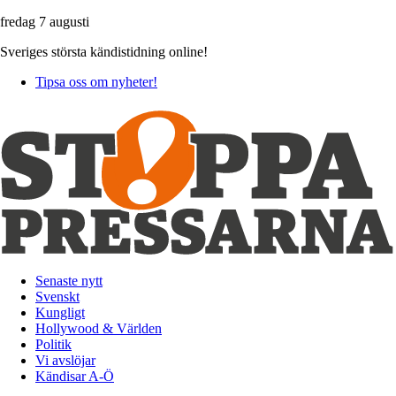
fredag 7 augusti
Sveriges största kändistidning online!
Tipsa oss om nyheter!
Senaste nytt
Svenskt
Kungligt
Hollywood & Världen
Politik
Vi avslöjar
Kändisar A-Ö