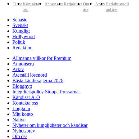
Tipsa
Kontakta
Annonsera
Redaktion
Om
Arkiv
Redaktionell
oss
oss
policy
Senaste
Svenskt
Kungligt
Hollywood
Politik
Redaktion
Allmänna villkor för Premium
Annonsera
Arkiv
Återställ lösenord
Bästa kändissajterna 2026
Bloggnytt
Integritetspolicy Stoppa Pressarna
Kändisar A-Ö
Kontakta oss
Logga in
Mitt konto
Native
Nyheter om kungligheter och kändisar
Nyhetsbrev
Om oss