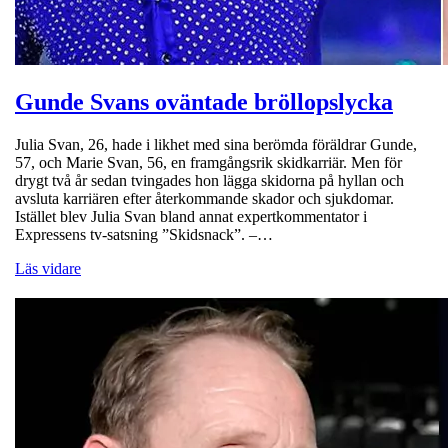
Gunde Svans oväntade bröllopslycka
Julia Svan, 26, hade i likhet med sina berömda föräldrar Gunde,
57, och Marie Svan, 56, en framgångsrik skidkarriär. Men för
drygt två år sedan tvingades hon lägga skidorna på hyllan och
avsluta karriären efter återkommande skador och sjukdomar.
Istället blev Julia Svan bland annat expertkommentator i
Expressens tv-satsning ”Skidsnack”. –…
Läs vidare