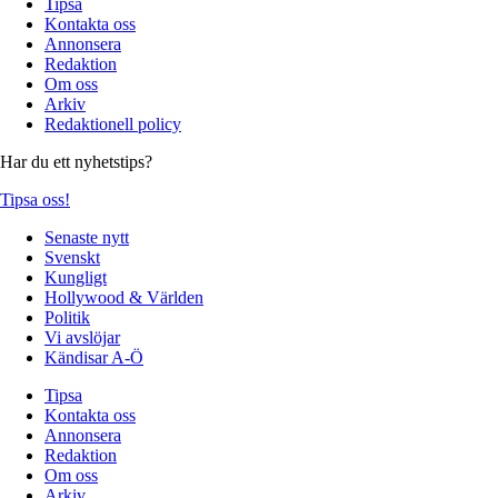
Tipsa
Kontakta oss
Annonsera
Redaktion
Om oss
Arkiv
Redaktionell policy
Har du ett nyhetstips?
Tipsa oss!
Senaste nytt
Svenskt
Kungligt
Hollywood & Världen
Politik
Vi avslöjar
Kändisar A-Ö
Tipsa
Kontakta oss
Annonsera
Redaktion
Om oss
Arkiv