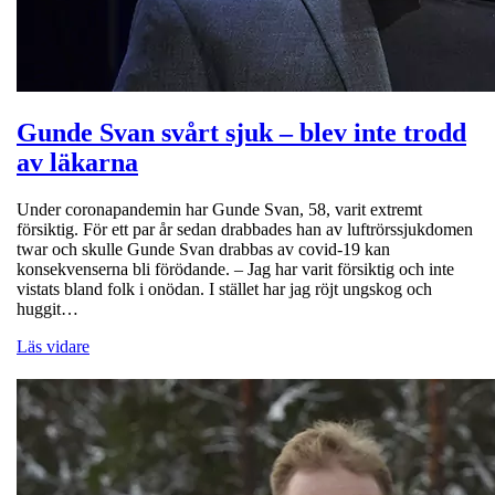
Gunde Svan svårt sjuk – blev inte trodd
av läkarna
Under coronapandemin har Gunde Svan, 58, varit extremt
försiktig. För ett par år sedan drabbades han av luftrörssjukdomen
twar och skulle Gunde Svan drabbas av covid-19 kan
konsekvenserna bli förödande. – Jag har varit försiktig och inte
vistats bland folk i onödan. I stället har jag röjt ungskog och
huggit…
Läs vidare