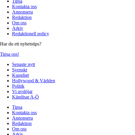
Tipsa
Kontakta oss
Annonsera
Redaktion
Om oss
Arkiv
Redaktionell policy
Har du ett nyhetstips?
Tipsa oss!
Senaste nytt
Svenskt
Kungligt
Hollywood & Världen
Politik
Vi avslöjar
Kändisar A-Ö
Tipsa
Kontakta oss
Annonsera
Redaktion
Om oss
Arkiv