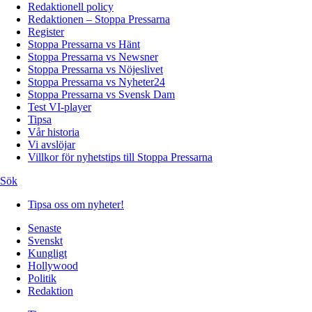
Redaktionell policy
Redaktionen – Stoppa Pressarna
Register
Stoppa Pressarna vs Hänt
Stoppa Pressarna vs Newsner
Stoppa Pressarna vs Nöjeslivet
Stoppa Pressarna vs Nyheter24
Stoppa Pressarna vs Svensk Dam
Test VI-player
Tipsa
Vår historia
Vi avslöjar
Villkor för nyhetstips till Stoppa Pressarna
Sök
Tipsa oss om nyheter!
Senaste
Svenskt
Kungligt
Hollywood
Politik
Redaktion