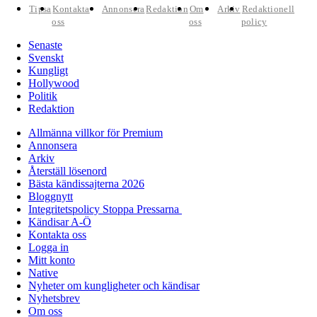
Tipsa
Kontakta
Annonsera
Redaktion
Om
Arkiv
Redaktionell
oss
oss
policy
Senaste
Svenskt
Kungligt
Hollywood
Politik
Redaktion
Allmänna villkor för Premium
Annonsera
Arkiv
Återställ lösenord
Bästa kändissajterna 2026
Bloggnytt
Integritetspolicy Stoppa Pressarna
Kändisar A-Ö
Kontakta oss
Logga in
Mitt konto
Native
Nyheter om kungligheter och kändisar
Nyhetsbrev
Om oss