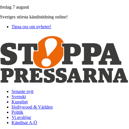
fredag 7 augusti
Sveriges största kändistidning online!
Tipsa oss om nyheter!
Senaste nytt
Svenskt
Kungligt
Hollywood & Världen
Politik
Vi avslöjar
Kändisar A-Ö